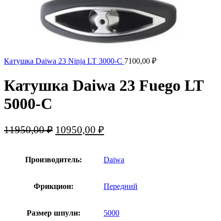
Катушка Daiwa 23 Ninja LT 3000-C
7100,00
₽
Катушка Daiwa 23 Fuego LT
5000-С
Первоначальная
Текущая
11950,00
₽
10950,00
₽
цена
цена:
составляла
10950,00 ₽.
Производитель:
Daiwa
11950,00 ₽.
Фрикцион:
Передний
Размер шпули:
5000