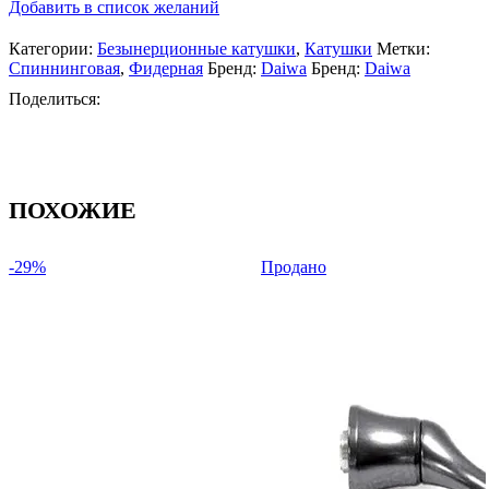
Добавить в список желаний
23
Fuego
Категории:
Безынерционные катушки
,
Катушки
Метки:
LT
Спиннинговая
,
Фидерная
Бренд:
Daiwa
Бренд:
Daiwa
5000-
С
Поделиться:
ПОХОЖИЕ
-29%
Продано