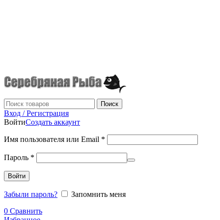
г.Донецк
+7 (949) 523-70-36
tel: +79495237036
Поиск
Вход / Регистрация
Войти
Создать аккаунт
Имя пользователя или Email
*
Пароль
*
Войти
Забыли пароль?
Запомнить меня
0
Сравнить
Избранное