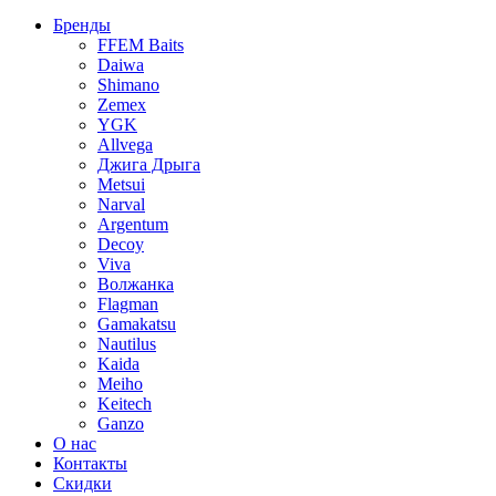
Бренды
FFEM Baits
Daiwa
Shimano
Zemex
YGK
Allvega
Джига Дрыга
Metsui
Narval
Argentum
Decoy
Viva
Волжанка
Flagman
Gamakatsu
Nautilus
Kaida
Meiho
Keitech
Ganzo
О нас
Контакты
Скидки