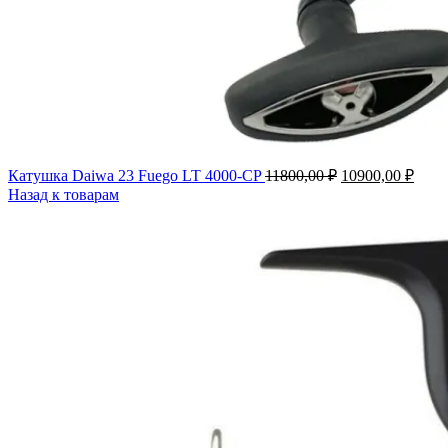
Первоначальна
Теку
Катушка Daiwa 23 Fuego LT 4000-СP
11800,00
₽
10900,00
₽
цена
цена
Назад к товарам
составляла
10900
11800,00 ₽.