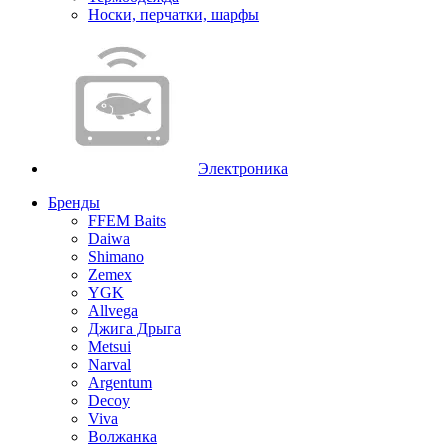
Носки, перчатки, шарфы
Электроника
Бренды
FFEM Baits
Daiwa
Shimano
Zemex
YGK
Allvega
Джига Дрыга
Metsui
Narval
Argentum
Decoy
Viva
Волжанка