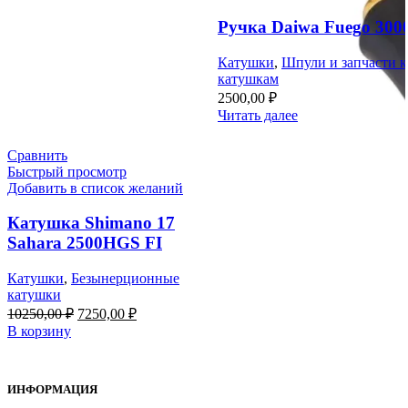
Ручка Daiwa Fuego 300
Катушки
,
Шпули и запчасти к
катушкам
2500,00
₽
Читать далее
Сравнить
Быстрый просмотр
Добавить в список желаний
Катушка Shimano 17
Sahara 2500HGS FI
Катушки
,
Безынерционные
катушки
Первоначальная
Текущая
10250,00
₽
7250,00
₽
цена
цена:
В корзину
составляла
7250,00 ₽.
10250,00 ₽.
ИНФОРМАЦИЯ