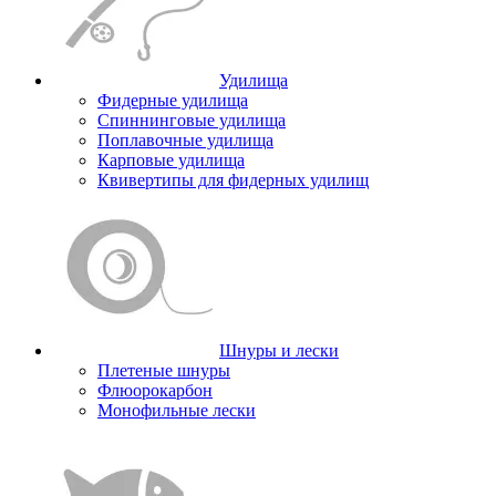
Удилища
Фидерные удилища
Спиннинговые удилища
Поплавочные удилища
Карповые удилища
Квивертипы для фидерных удилищ
Шнуры и лески
Плетеные шнуры
Флюорокарбон
Монофильные лески