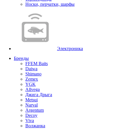
Носки, перчатки, шарфы
Электроника
Бренды
FFEM Baits
Daiwa
Shimano
Zemex
YGK
Allvega
Джига Дрыга
Metsui
Narval
Argentum
Decoy
Viva
Волжанка