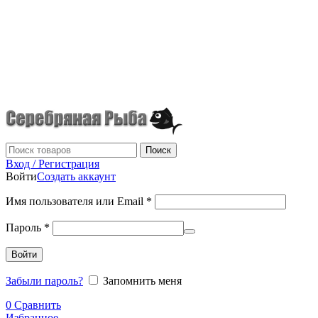
г.Донецк
+7 (949) 523-70-36
tel: +79495237036
Поиск
Вход / Регистрация
Войти
Создать аккаунт
Имя пользователя или Email
*
Пароль
*
Войти
Забыли пароль?
Запомнить меня
0
Сравнить
Избранное