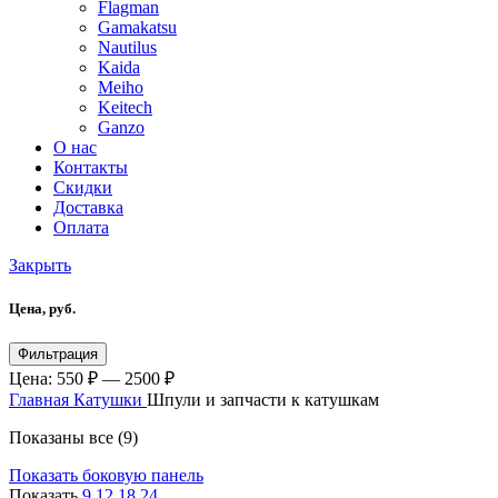
Flagman
Gamakatsu
Nautilus
Kaida
Meiho
Keitech
Ganzo
О нас
Контакты
Скидки
Доставка
Оплата
Закрыть
Цена, руб.
Минимальная
Максимальная
Фильтрация
цена
цена
Цена:
550 ₽
—
2500 ₽
Главная
Катушки
Шпули и запчасти к катушкам
Показаны все (9)
Показать боковую панель
Показать
9
12
18
24