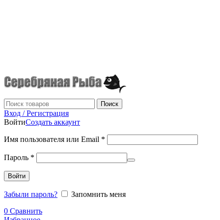
г.Донецк
+7 (949) 523-70-36
tel: +79495237036
Поиск
Вход / Регистрация
Войти
Создать аккаунт
Имя пользователя или Email
*
Пароль
*
Войти
Забыли пароль?
Запомнить меня
0
Сравнить
Избранное