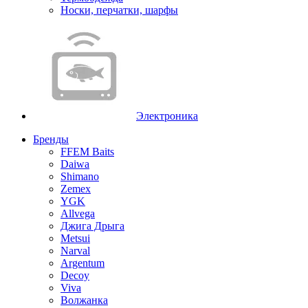
Носки, перчатки, шарфы
Электроника
Бренды
FFEM Baits
Daiwa
Shimano
Zemex
YGK
Allvega
Джига Дрыга
Metsui
Narval
Argentum
Decoy
Viva
Волжанка