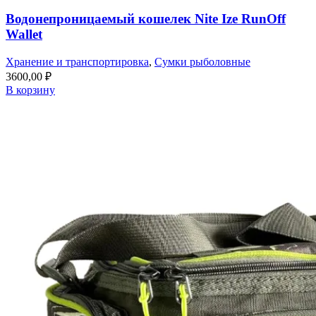
Водонепроницаемый кошелек Nite Ize RunOff
Wallet
Хранение и транспортировка
,
Сумки рыболовные
3600,00
₽
В корзину