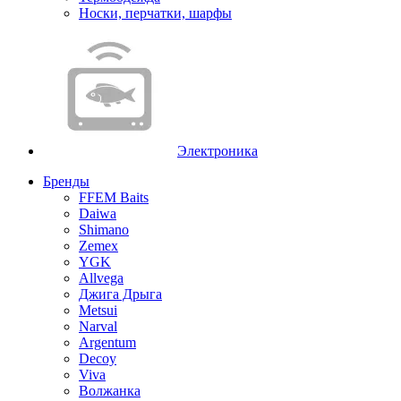
Носки, перчатки, шарфы
Электроника
Бренды
FFEM Baits
Daiwa
Shimano
Zemex
YGK
Allvega
Джига Дрыга
Metsui
Narval
Argentum
Decoy
Viva
Волжанка