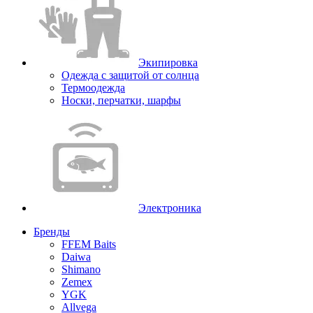
Экипировка
Одежда с защитой от солнца
Термоодежда
Носки, перчатки, шарфы
Электроника
Бренды
FFEM Baits
Daiwa
Shimano
Zemex
YGK
Allvega