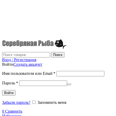
г.Донецк
+7 (949) 523-70-36
tel: +79495237036
Поиск
Вход / Регистрация
Войти
Создать аккаунт
Имя пользователя или Email
*
Пароль
*
Войти
Забыли пароль?
Запомнить меня
0
Сравнить
Избранное