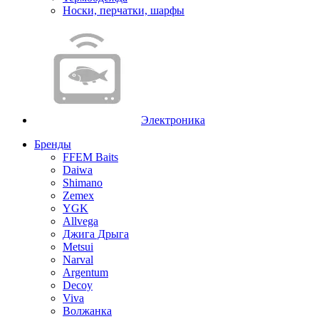
Носки, перчатки, шарфы
Электроника
Бренды
FFEM Baits
Daiwa
Shimano
Zemex
YGK
Allvega
Джига Дрыга
Metsui
Narval
Argentum
Decoy
Viva
Волжанка