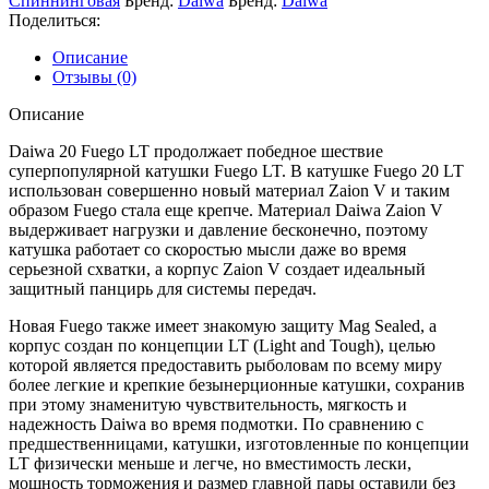
Спиннинговая
Бренд:
Daiwa
Бренд:
Daiwa
Поделиться:
Описание
Отзывы (0)
Описание
Daiwa 20 Fuego LT продолжает победное шествие
суперпопулярной катушки Fuego LT. В катушке Fuego 20 LT
использован совершенно новый материал Zaion V и таким
образом Fuego стала еще крепче. Материал Daiwa Zaion V
выдерживает нагрузки и давление бесконечно, поэтому
катушка работает со скоростью мысли даже во время
серьезной схватки, а корпус Zaion V создает идеальный
защитный панцирь для системы передач.
Новая Fuego также имеет знакомую защиту Mag Sealed, а
корпус создан по концепции LT (Light and Tough), целью
которой является предоставить рыболовам по всему миру
более легкие и крепкие безынерционные катушки, сохранив
при этому знаменитую чувствительность, мягкость и
надежность Daiwa во время подмотки. По сравнению с
предшественницами, катушки, изготовленные по концепции
LT физически меньше и легче, но вместимость лески,
мощность торможения и размер главной пары оставили без