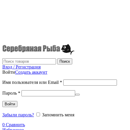
г.Донецк
+7 (949) 523-70-36
tel: +79495237036
Поиск
Вход / Регистрация
Войти
Создать аккаунт
Имя пользователя или Email
*
Пароль
*
Войти
Забыли пароль?
Запомнить меня
0
Сравнить
Избранное