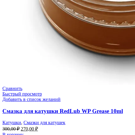
Сравнить
Быстрый просмотр
Добавить в список желаний
Смазка для катушки RedLub WP Grease 10ml
Катушки
,
Смазки для катушек
300,00
₽
270,00
₽
В корзину