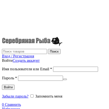
г.Донецк
+7 (949) 523-70-36
tel: +79495237036
Поиск
Вход / Регистрация
Войти
Создать аккаунт
Имя пользователя или Email
*
Пароль
*
Войти
Забыли пароль?
Запомнить меня
0
Сравнить
Избранное