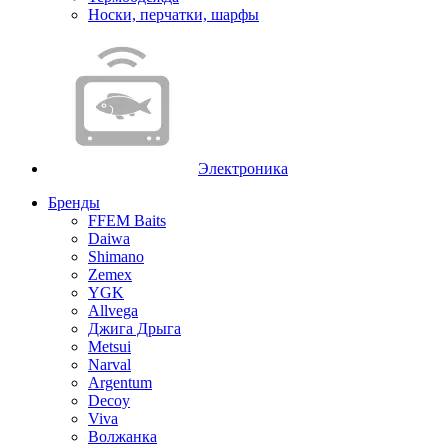
Носки, перчатки, шарфы
Электроника
Бренды
FFEM Baits
Daiwa
Shimano
Zemex
YGK
Allvega
Джига Дрыга
Metsui
Narval
Argentum
Decoy
Viva
Волжанка