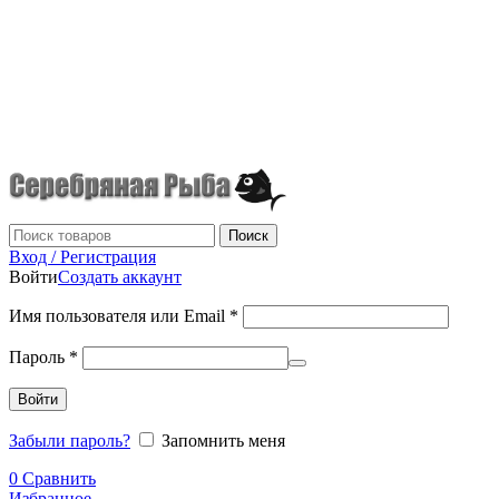
г.Донецк
+7 (949) 523-70-36
tel: +79495237036
Поиск
Вход / Регистрация
Войти
Создать аккаунт
Имя пользователя или Email
*
Пароль
*
Войти
Забыли пароль?
Запомнить меня
0
Сравнить
Избранное