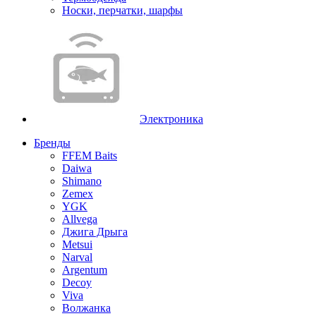
Носки, перчатки, шарфы
Электроника
Бренды
FFEM Baits
Daiwa
Shimano
Zemex
YGK
Allvega
Джига Дрыга
Metsui
Narval
Argentum
Decoy
Viva
Волжанка