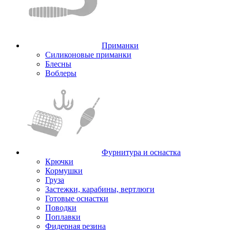
Приманки
Силиконовые приманки
Блесны
Воблеры
Фурнитура и оснастка
Крючки
Кормушки
Груза
Застежки, карабины, вертлюги
Готовые оснастки
Поводки
Поплавки
Фидерная резина