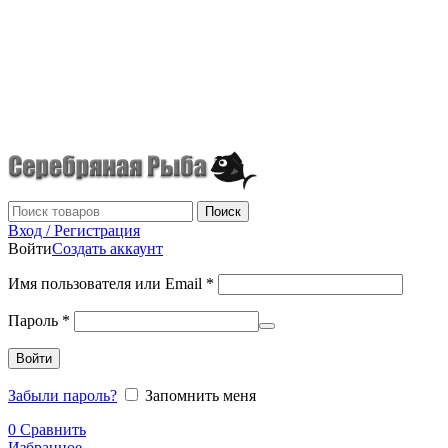
г.Донецк
+7 (949) 523-70-36
tel: +79495237036
Поиск
Вход / Регистрация
Войти
Создать аккаунт
Имя пользователя или Email
*
Пароль
*
Войти
Забыли пароль?
Запомнить меня
0
Сравнить
Избранное