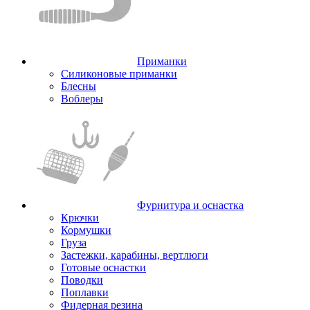
Приманки
Силиконовые приманки
Блесны
Воблеры
Фурнитура и оснастка
Крючки
Кормушки
Груза
Застежки, карабины, вертлюги
Готовые оснастки
Поводки
Поплавки
Фидерная резина