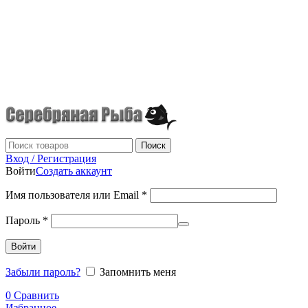
г.Донецк
+7 (949) 523-70-36
tel: +79495237036
Поиск
Вход / Регистрация
Войти
Создать аккаунт
Имя пользователя или Email
*
Пароль
*
Войти
Забыли пароль?
Запомнить меня
0
Сравнить
Избранное