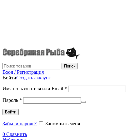
г.Донецк
+7 (949) 523-70-36
tel: +79495237036
Поиск
Вход / Регистрация
Войти
Создать аккаунт
Имя пользователя или Email
*
Пароль
*
Войти
Забыли пароль?
Запомнить меня
0
Сравнить
Избранное