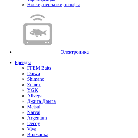
Носки, перчатки, шарфы
Электроника
Бренды
FFEM Baits
Daiwa
Shimano
Zemex
YGK
Allvega
Джига Дрыга
Metsui
Narval
Argentum
Decoy
Viva
Волжанка