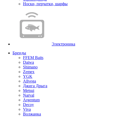
Носки, перчатки, шарфы
Электроника
Бренды
FFEM Baits
Daiwa
Shimano
Zemex
YGK
Allvega
Джига Дрыга
Metsui
Narval
Argentum
Decoy
Viva
Волжанка