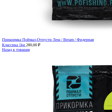
Прикормка Поймал-Отпусти Лещ / Bream / Фидерная
Классика 1kg
280,00
₽
Назад к товарам