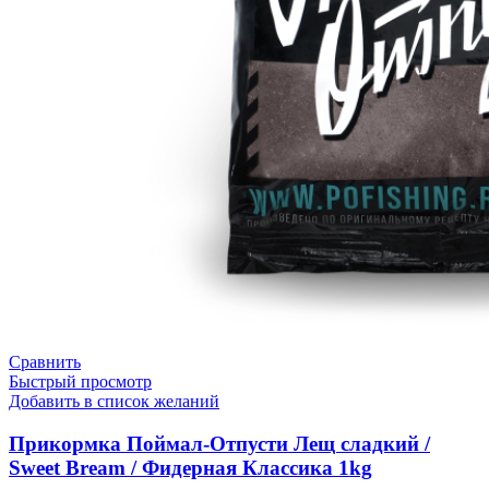
Сравнить
Быстрый просмотр
Добавить в список желаний
Прикормка Поймал-Отпусти Лещ сладкий /
Sweet Bream / Фидерная Классика 1kg