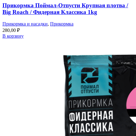
Прикормка Поймал-Отпусти Крупная плотва /
Big Roach / Фидерная Классика 1kg
Прикормка и насадки
,
Прикормка
280,00
₽
В корзину