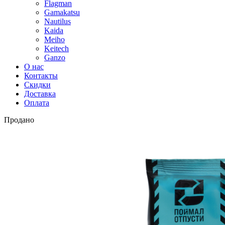
Flagman
Gamakatsu
Nautilus
Kaida
Meiho
Keitech
Ganzo
О нас
Контакты
Скидки
Доставка
Оплата
Продано