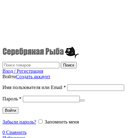
г.Донецк
+7 (949) 523-70-36
tel: +79495237036
Поиск
Вход / Регистрация
Войти
Создать аккаунт
Имя пользователя или Email
*
Пароль
*
Войти
Забыли пароль?
Запомнить меня
0
Сравнить
Избранное