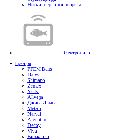
Носки, перчатки, шарфы
Электроника
Бренды
FFEM Baits
Daiwa
Shimano
Zemex
YGK
Allvega
Джига Дрыга
Metsui
Narval
Argentum
Decoy
Viva
Волжанка