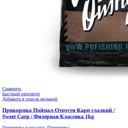
Сравнить
Быстрый просмотр
Добавить в список желаний
Прикормка Поймал-Отпусти Карп сладкий /
Sweet Carp / Фидерная Классика 1kg
Прикормка и насадки
,
Прикормка