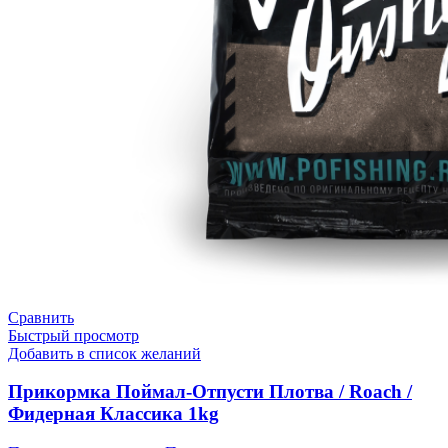
Сравнить
Быстрый просмотр
Добавить в список желаний
Прикормка Поймал-Отпусти Плотва / Roach /
Фидерная Классика 1kg