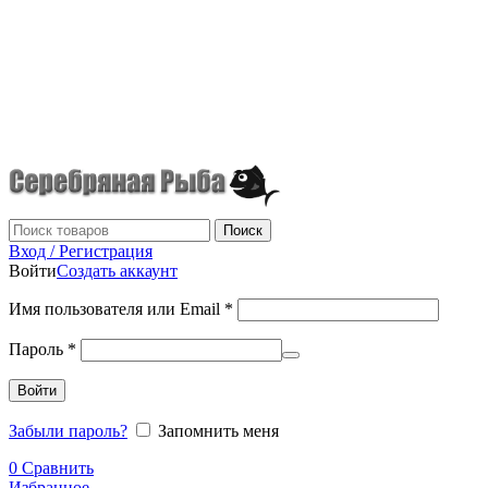
г.Донецк
+7 (949) 523-70-36
tel: +79495237036
Поиск
Вход / Регистрация
Войти
Создать аккаунт
Имя пользователя или Email
*
Пароль
*
Войти
Забыли пароль?
Запомнить меня
0
Сравнить
Избранное