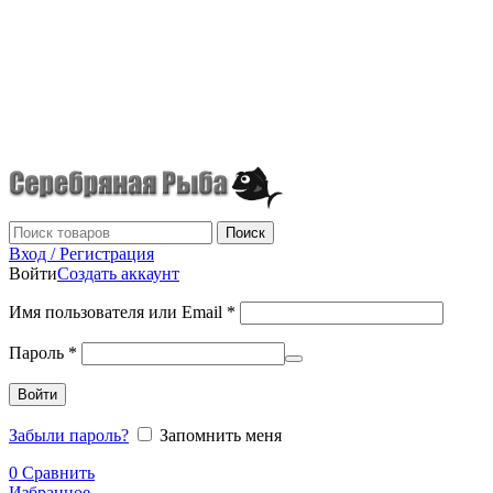
г.Донецк
+7 (949) 523-70-36
tel: +79495237036
Поиск
Вход / Регистрация
Войти
Создать аккаунт
Имя пользователя или Email
*
Пароль
*
Войти
Забыли пароль?
Запомнить меня
0
Сравнить
Избранное