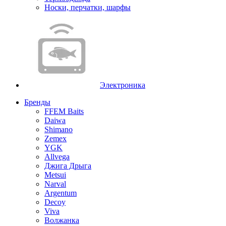
Носки, перчатки, шарфы
Электроника
Бренды
FFEM Baits
Daiwa
Shimano
Zemex
YGK
Allvega
Джига Дрыга
Metsui
Narval
Argentum
Decoy
Viva
Волжанка