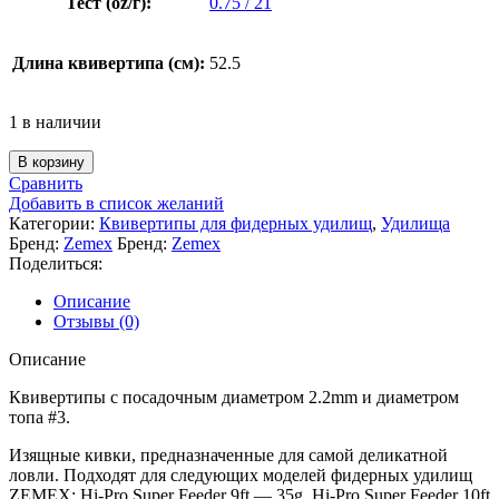
Тест (oz/г):
0.75 / 21
Длина квивертипа (см):
52.5
1 в наличии
В корзину
Сравнить
Добавить в список желаний
Категории:
Квивертипы для фидерных удилищ
,
Удилища
Бренд:
Zemex
Бренд:
Zemex
Поделиться:
Описание
Отзывы (0)
Описание
Квивертипы с посадочным диаметром 2.2mm и диаметром
топа #3.
Изящные кивки, предназначенные для самой деликатной
ловли. Подходят для следующих моделей фидерных удилищ
ZEMEX: Hi-Pro Super Feeder 9ft — 35g, Hi-Pro Super Feeder 10ft