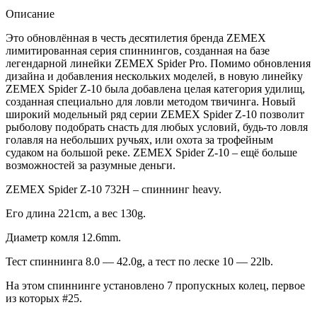
Описание
Это обновлённая в честь десятилетия бренда ZEMEX
лимитированная серия спиннингов, созданная на базе
легендарной линейки ZEMEX Spider Pro. Помимо обновления
дизайна и добавления нескольких моделей, в новую линейку
ZEMEX Spider Z-10 была добавлена целая категория удилищ,
созданная специально для ловли методом твичинга. Новый
широкий модельный ряд серии ZEMEX Spider Z-10 позволит
рыболову подобрать снасть для любых условий, будь-то ловля
голавля на небольших ручьях, или охота за трофейным
судаком на большой реке. ZEMEX Spider Z-10 – ещё больше
возможностей за разумные деньги.
ZEMEX Spider Z-10 732H – спиннинг heavy.
Его длина 221cm, а вес 130g.
Диаметр комля 12.6mm.
Тест спиннинга 8.0 — 42.0g, а тест по леске 10 — 22lb.
На этом спиннинге установлено 7 пропускных колец, первое
из которых #25.