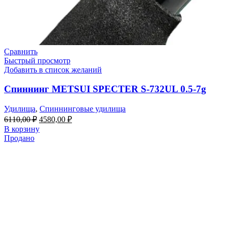
Сравнить
Быстрый просмотр
Добавить в список желаний
Спиннинг METSUI SPECTER S-732UL 0.5-7g
Удилища
,
Спиннинговые удилища
Первоначальная
Текущая
6110,00
₽
4580,00
₽
цена
цена:
В корзину
составляла
4580,00 ₽.
Продано
6110,00 ₽.