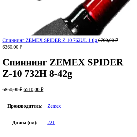
Первона
Спиннинг ZEMEX SPIDER Z-10 762UL 1-8g
6700,00
₽
цена
Текущая
6360,00
₽
составля
цена:
6700,00 ₽
6360,00 ₽.
Спиннинг ZEMEX SPIDER
Z-10 732H 8-42g
Первоначальная
Текущая
6850,00
₽
6510,00
₽
цена
цена:
составляла
6510,00 ₽.
6850,00 ₽.
Производитель:
Zemex
Длина (см):
221