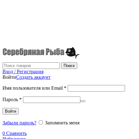
г.Донецк
+7 (949) 523-70-36
tel: +79495237036
Поиск
Вход / Регистрация
Войти
Создать аккаунт
Имя пользователя или Email
*
Пароль
*
Войти
Забыли пароль?
Запомнить меня
0
Сравнить
Избранное