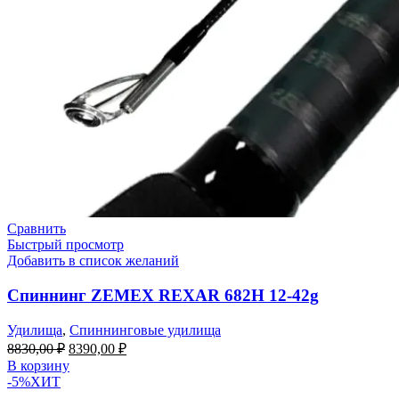
Сравнить
Быстрый просмотр
Добавить в список желаний
Спиннинг ZEMEX REXAR 682H 12-42g
Удилища
,
Спиннинговые удилища
Первоначальная
Текущая
8830,00
₽
8390,00
₽
цена
цена:
В корзину
составляла
8390,00 ₽.
-5%
ХИТ
8830,00 ₽.