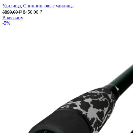
Удилища
,
Спиннинговые удилища
Первоначальная
Текущая
8890,00
₽
8450,00
₽
цена
цена:
В корзину
составляла
8450,00 ₽.
-5%
8890,00 ₽.