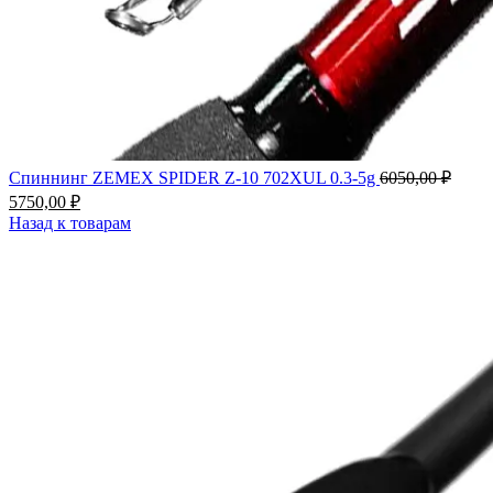
Перв
Спиннинг ZEMEX SPIDER Z-10 702XUL 0.3-5g
6050,00
₽
цена
Текущая
5750,00
₽
соста
цена:
Назад к товарам
6050,
5750,00 ₽.