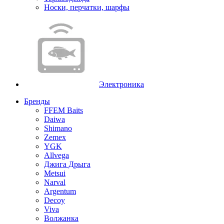
Носки, перчатки, шарфы
Электроника
Бренды
FFEM Baits
Daiwa
Shimano
Zemex
YGK
Allvega
Джига Дрыга
Metsui
Narval
Argentum
Decoy
Viva
Волжанка