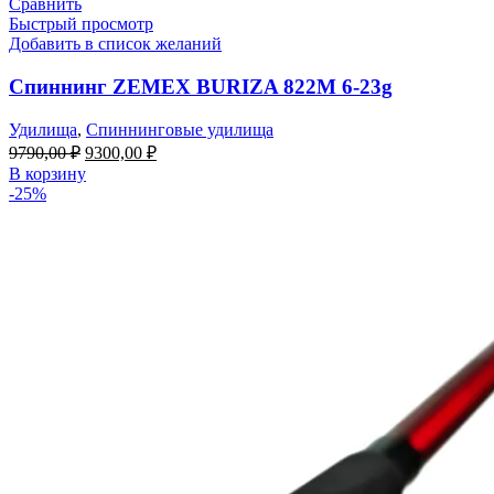
Сравнить
Быстрый просмотр
Добавить в список желаний
Спиннинг ZEMEX BURIZA 822M 6-23g
Удилища
,
Спиннинговые удилища
Первоначальная
Текущая
9790,00
₽
9300,00
₽
цена
цена:
В корзину
составляла
9300,00 ₽.
-25%
9790,00 ₽.