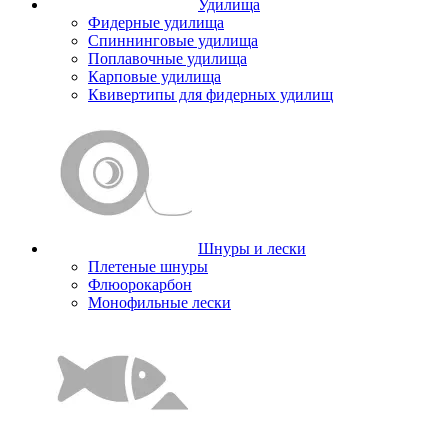
Удилища
Фидерные удилища
Спиннинговые удилища
Поплавочные удилища
Карповые удилища
Квивертипы для фидерных удилищ
Шнуры и лески
Плетеные шнуры
Флюорокарбон
Монофильные лески