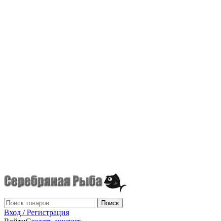
г.Донецк
+7 (949) 523-70-36
tel: +79495237036
Поиск
Вход / Регистрация