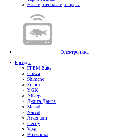
Носки, перчатки, шарфы
Электроника
Бренды
FFEM Baits
Daiwa
Shimano
Zemex
YGK
Allvega
Джига Дрыга
Metsui
Narval
Argentum
Decoy
Viva
Волжанка