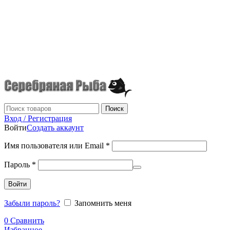
г.Донецк
+7 (949) 523-70-36
tel: +79495237036
Поиск
Вход / Регистрация
Войти
Создать аккаунт
Имя пользователя или Email
*
Пароль
*
Войти
Забыли пароль?
Запомнить меня
0
Сравнить
Избранное