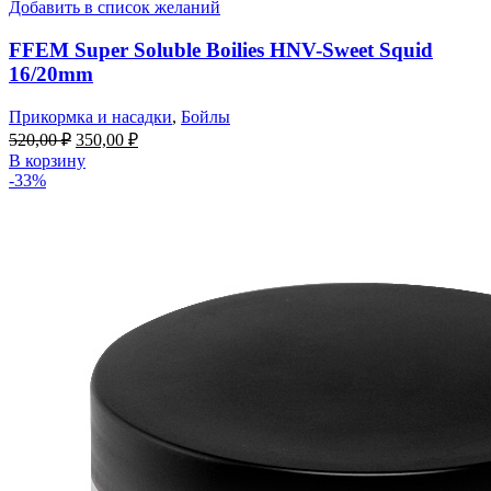
Добавить в список желаний
FFEM Super Soluble Boilies HNV-Sweet Squid
16/20mm
Прикормка и насадки
,
Бойлы
520,00
₽
350,00
₽
В корзину
-33%