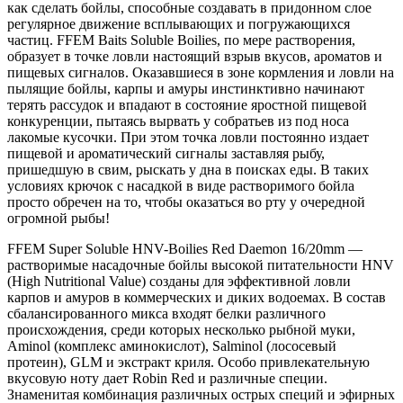
как сделать бойлы, способные создавать в придонном слое
регулярное движение всплывающих и погружающихся
частиц. FFEM Baits Soluble Boilies, по мере растворения,
образует в точке ловли настоящий взрыв вкусов, ароматов и
пищевых сигналов. Оказавшиеся в зоне кормления и ловли на
пылящие бойлы, карпы и амуры инстинктивно начинают
терять рассудок и впадают в состояние яростной пищевой
конкуренции, пытаясь вырвать у собратьев из под носа
лакомые кусочки. При этом точка ловли постоянно издает
пищевой и ароматический сигналы заставляя рыбу,
пришедшую в свим, рыскать у дна в поисках еды. В таких
условиях крючок с насадкой в виде растворимого бойла
просто обречен на то, чтобы оказаться во рту у очередной
огромной рыбы!
FFEM Super Soluble HNV-Boilies Red Dаеmon 16/20mm —
растворимые насадочные бойлы высокой питательности HNV
(High Nutritional Value) созданы для эффективной ловли
карпов и амуров в коммерческих и диких водоемах. В состав
сбалансированного микса входят белки различного
происхождения, среди которых несколько рыбной муки,
Aminol (комплекс аминокислот), Salminol (лососевый
протеин), GLM и экстракт криля. Особо привлекательную
вкусовую ноту дает Robin Red и различные специи.
Знаменитая комбинация различных острых специй и эфирных