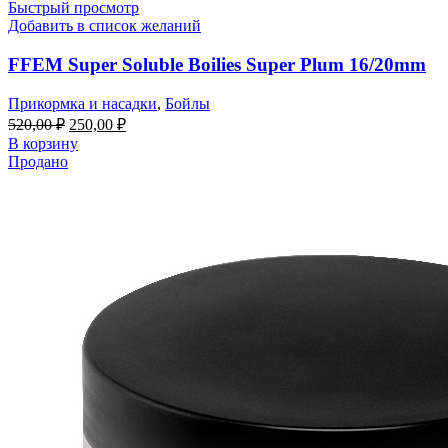
Быстрый просмотр
Добавить в список желаний
FFEM Super Soluble Boilies Super Plum 16/20mm
Прикормка и насадки
,
Бойлы
520,00
₽
250,00
₽
В корзину
Продано