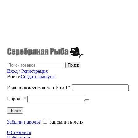
г.Донецк
+7 (949) 523-70-36
tel: +79495237036
Поиск
Вход / Регистрация
Войти
Создать аккаунт
Имя пользователя или Email
*
Пароль
*
Войти
Забыли пароль?
Запомнить меня
0
Сравнить
Избранное