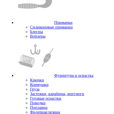
Приманки
Силиконовые приманки
Блесны
Воблеры
Фурнитура и оснастка
Крючки
Кормушки
Груза
Застежки, карабины, вертлюги
Готовые оснастки
Поводки
Поплавки
Фидерная резина