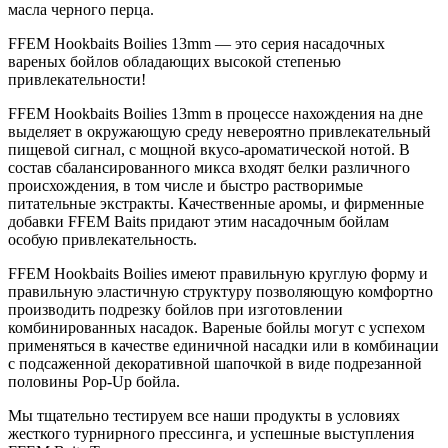
масла черного перца.
FFEM Hookbaits Boilies 13mm — это серия насадочных
вареных бойлов обладающих высокой степенью
привлекательности!
FFEM Hookbaits Boilies 13mm в процессе нахождения на дне
выделяет в окружающую среду невероятно привлекательный
пищевой сигнал, с мощной вкусо-ароматической нотой. В
состав сбалансированного микса входят белки различного
происхождения, в том числе и быстро растворимые
питательные экстракты. Качественные аромы, и фирменные
добавки FFEM Baits придают этим насадочным бойлам
особую привлекательность.
FFEM Hookbaits Boilies имеют правильную круглую форму и
правильную эластичную структуру позволяющую комфортно
производить подрезку бойлов при изготовлении
комбинированных насадок. Вареные бойлы могут с успехом
применяться в качестве единичной насадки или в комбинации
с подсаженной декоративной шапочкой в виде подрезанной
половины Pop-Up бойла.
Мы тщательно тестируем все наши продукты в условиях
жесткого турнирного прессинга, и успешные выступления