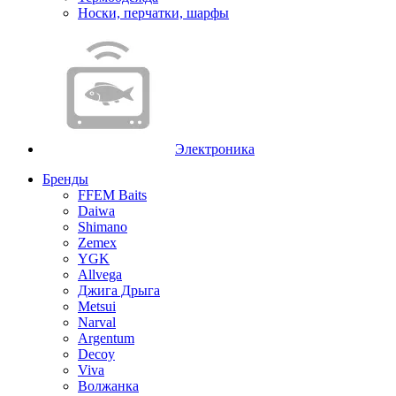
Носки, перчатки, шарфы
Электроника
Бренды
FFEM Baits
Daiwa
Shimano
Zemex
YGK
Allvega
Джига Дрыга
Metsui
Narval
Argentum
Decoy
Viva
Волжанка