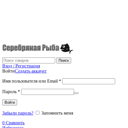
г.Донецк
+7 (949) 523-70-36
tel: +79495237036
Поиск
Вход / Регистрация
Войти
Создать аккаунт
Имя пользователя или Email
*
Пароль
*
Войти
Забыли пароль?
Запомнить меня
0
Сравнить
Избранное