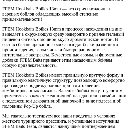
FFEM Hookbaits Boilies 13mm — это серия насадочных
вареных бойлов обладающих высокой степенью
привлекательности!
FFEM Hookbaits Boilies 13mm в процессе нахождения на дне
выделяет в окружающую среду невероятно привлекательный
пищевой сигнал, с мощной вкусо-ароматической нотой. В
состав сбалансированного микса входят белки различного
происхождения, в том числе и быстро растворимые
питательные экстракты. Качественные аромы, и фирменные
добавки FFEM Baits придают этим насадочным бойлам
особую привлекательность.
FFEM Hookbaits Boilies имеют правильную круглую форму и
правильную эластичную структуру позволяющую комфортно
производить подрезку бойлов при изготовлении
комбинированных насадок. Вареные бойлы могут с успехом
применяться в качестве единичной насадки или в комбинации
с подсаженной декоративной шапочкой в виде подрезанной
половины Pop-Up бойла.
Мы тщательно тестируем все наши продукты в условиях
жесткого турнирного прессинга, и успешные выступления
FFEM Baits Team, являются наилучшим подтверждением