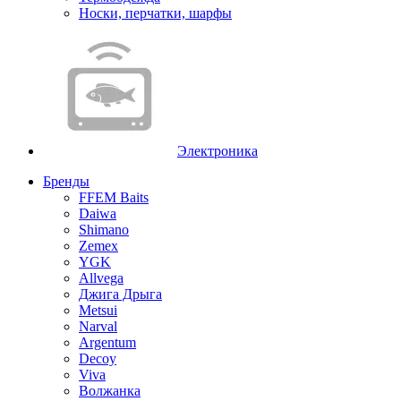
Носки, перчатки, шарфы
Электроника
Бренды
FFEM Baits
Daiwa
Shimano
Zemex
YGK
Allvega
Джига Дрыга
Metsui
Narval
Argentum
Decoy
Viva
Волжанка