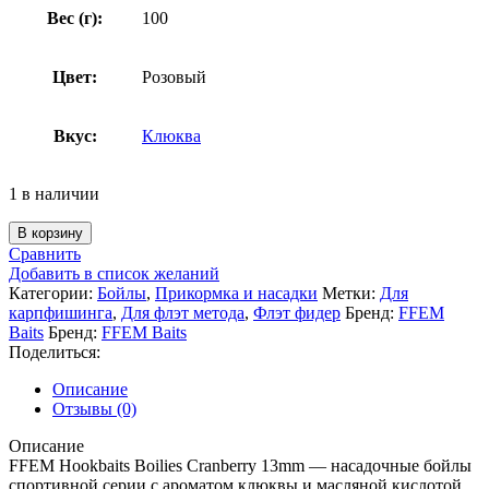
Вес (г):
100
Цвет:
Розовый
Вкус:
Клюква
1 в наличии
В корзину
Сравнить
Добавить в список желаний
Категории:
Бойлы
,
Прикормка и насадки
Метки:
Для
карпфишинга
,
Для флэт метода
,
Флэт фидер
Бренд:
FFEM
Baits
Бренд:
FFEM Baits
Поделиться:
Описание
Отзывы (0)
Описание
FFEM Hookbaits Boilies Cranberry 13mm — насадочные бойлы
спортивной серии с ароматом клюквы и масляной кислотой.