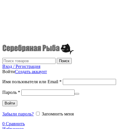
г.Донецк
+7 (949) 523-70-36
tel: +79495237036
Поиск
Вход / Регистрация
Войти
Создать аккаунт
Имя пользователя или Email
*
Пароль
*
Войти
Забыли пароль?
Запомнить меня
0
Сравнить
Избранное