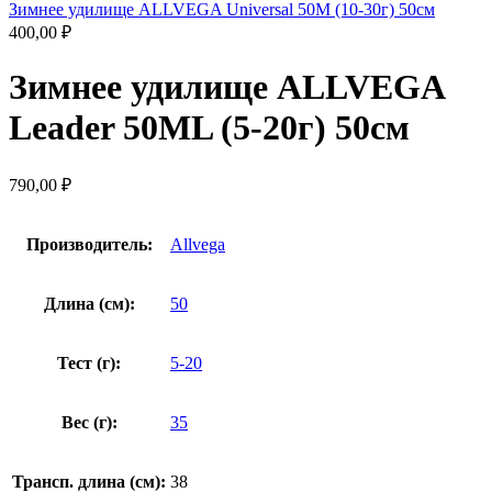
Зимнее удилище ALLVEGA Universal 50M (10-30г) 50см
400,00
₽
Зимнее удилище ALLVEGA
Leader 50ML (5-20г) 50см
790,00
₽
Производитель:
Allvega
Длина (см):
50
Тест (г):
5-20
Вес (г):
35
Трансп. длина (см):
38