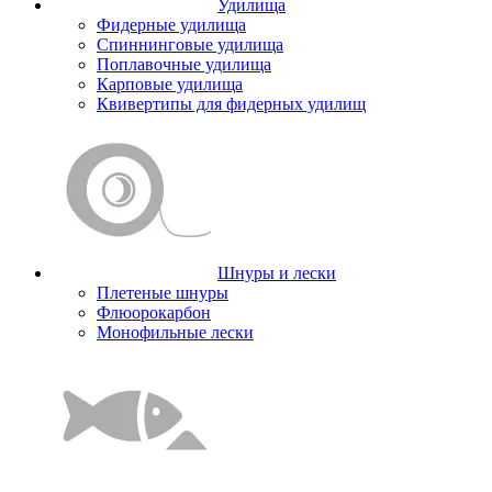
Удилища
Фидерные удилища
Спиннинговые удилища
Поплавочные удилища
Карповые удилища
Квивертипы для фидерных удилищ
Шнуры и лески
Плетеные шнуры
Флюорокарбон
Монофильные лески