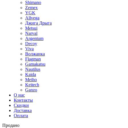
Shimano
Zemex
YGK
Allvega
Джига Дрыга
Metsui
Narval
Argentum
Decoy
Viva
Волжанка
Flagman
Gamakatsu
Nautilus
Kaida
Meiho
Keitech
Ganzo
О нас
Контакты
Скидки
Доставка
Оплата
Продано