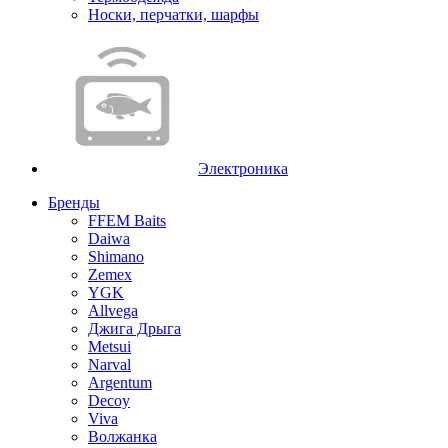
Носки, перчатки, шарфы
Электроника
Бренды
FFEM Baits
Daiwa
Shimano
Zemex
YGK
Allvega
Джига Дрыга
Metsui
Narval
Argentum
Decoy
Viva
Волжанка