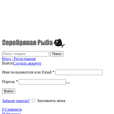
г.Донецк
+7 (949) 523-70-36
tel: +79495237036
Поиск
Вход / Регистрация
Войти
Создать аккаунт
Имя пользователя или Email
*
Пароль
*
Войти
Забыли пароль?
Запомнить меня
0
Сравнить
Избранное