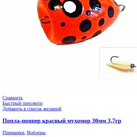
Сравнить
Быстрый просмотр
Добавить в список желаний
Попла-поппер красный мухомор 30мм 3,7гр
Приманки
,
Воблеры