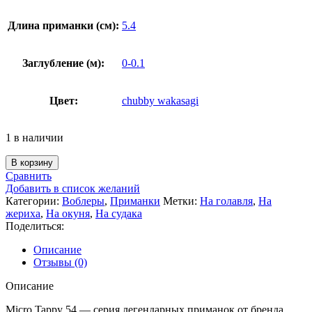
Длина приманки (см):
5.4
Заглубление (м):
0-0.1
Цвет:
chubby wakasagi
1 в наличии
Количество
В корзину
товара
Сравнить
Воблер
Добавить в список желаний
Jackall
Категории:
Воблеры
,
Приманки
Метки:
На голавля
,
На
Micro
жериха
,
На окуня
,
На судака
Tappy
Поделиться:
chubby
wakasagi
Описание
Отзывы (0)
Описание
Micro Tappy 54 — серия легендарных приманок от бренда