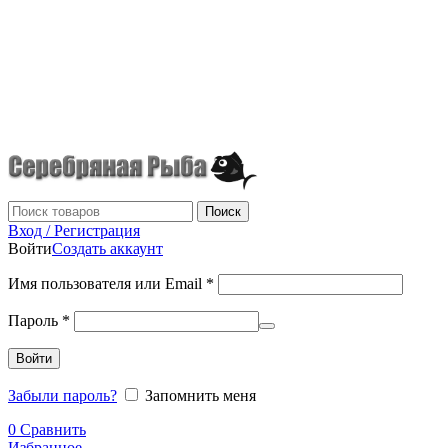
г.Донецк
+7 (949) 523-70-36
tel: +79495237036
Поиск
Вход / Регистрация
Войти
Создать аккаунт
Имя пользователя или Email
*
Пароль
*
Войти
Забыли пароль?
Запомнить меня
0
Сравнить
Избранное