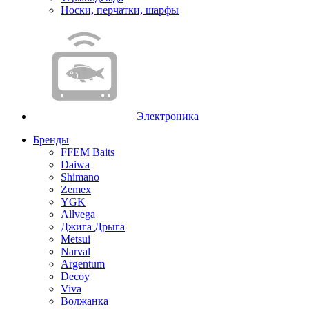
Носки, перчатки, шарфы
Электроника
Бренды
FFEM Baits
Daiwa
Shimano
Zemex
YGK
Allvega
Джига Дрыга
Metsui
Narval
Argentum
Decoy
Viva
Волжанка