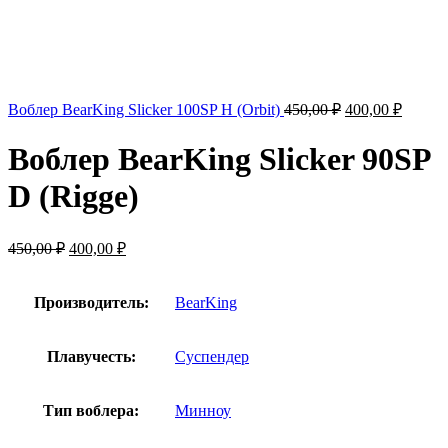
Первоначальна
Текущ
Воблер BearKing Slicker 100SP H (Orbit)
450,00
₽
400,00
₽
цена
цена:
составляла
400,00
Воблер BearKing Slicker 90SP
450,00 ₽.
D (Rigge)
Первоначальная
Текущая
450,00
₽
400,00
₽
цена
цена:
составляла
400,00 ₽.
450,00 ₽.
Производитель:
BearKing
Плавучесть:
Суспендер
Тип воблера:
Минноу