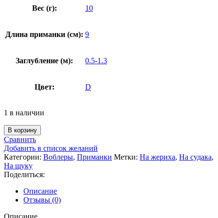
Вес (г):
10
Длина приманки (см):
9
Заглубление (м):
0.5-1.3
Цвет:
D
1 в наличии
Количество
В корзину
товара
Сравнить
Воблер
Добавить в список желаний
BearKing
Категории:
Воблеры
,
Приманки
Метки:
На жериха
,
На судака
,
Slicker
На щуку
90SP
Поделиться:
D
(Rigge)
Описание
Отзывы (0)
Описание