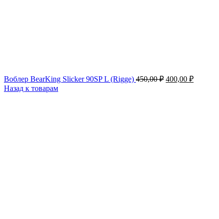
Первоначальна
Текуща
Воблер BearKing Slicker 90SP L (Rigge)
450,00
₽
400,00
₽
цена
цена:
Назад к товарам
составляла
400,00 
450,00 ₽.