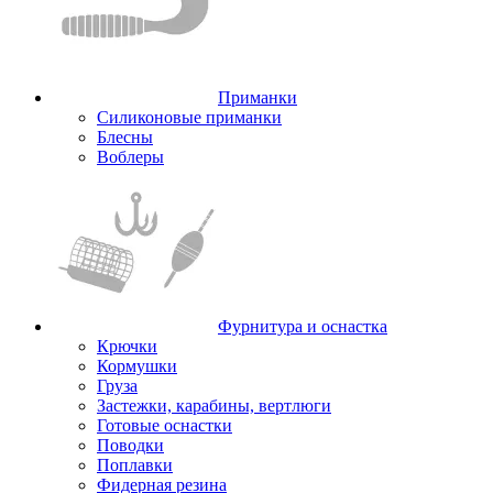
Приманки
Силиконовые приманки
Блесны
Воблеры
Фурнитура и оснастка
Крючки
Кормушки
Груза
Застежки, карабины, вертлюги
Готовые оснастки
Поводки
Поплавки
Фидерная резина