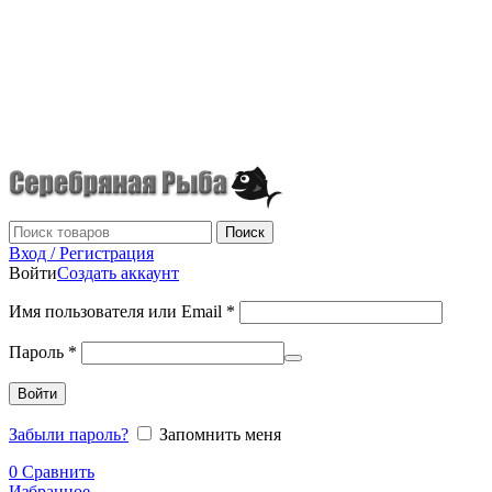
г.Донецк
+7 (949) 523-70-36
tel: +79495237036
Поиск
Вход / Регистрация
Войти
Создать аккаунт
Имя пользователя или Email
*
Пароль
*
Войти
Забыли пароль?
Запомнить меня
0
Сравнить
Избранное