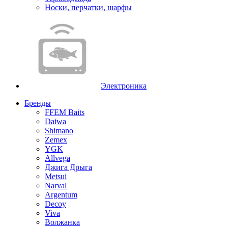
Носки, перчатки, шарфы
Электроника
Бренды
FFEM Baits
Daiwa
Shimano
Zemex
YGK
Allvega
Джига Дрыга
Metsui
Narval
Argentum
Decoy
Viva
Волжанка