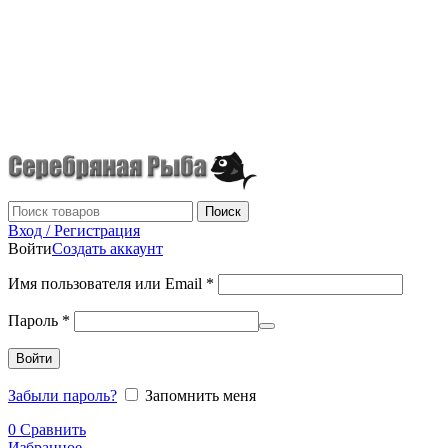
0
0
г.Донецк
+7 (949) 523-70-36
tel: +79495237036
Поиск
Вход / Регистрация
Войти
Создать аккаунт
Имя пользователя или Email
*
Пароль
*
Войти
Забыли пароль?
Запомнить меня
0
Сравнить
Избранное