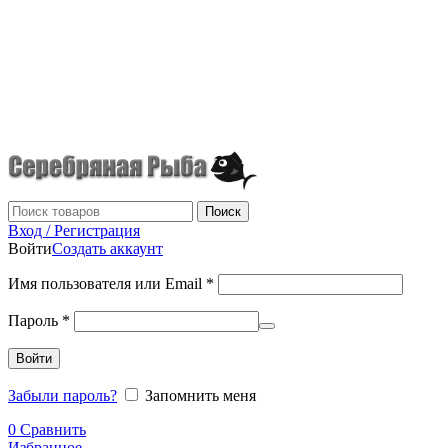
г.Донецк
+7 (949) 523-70-36
tel: +79495237036
Поиск
Вход / Регистрация
Войти
Создать аккаунт
Имя пользователя или Email
*
Пароль
*
Войти
Забыли пароль?
Запомнить меня
0
Сравнить
Избранное