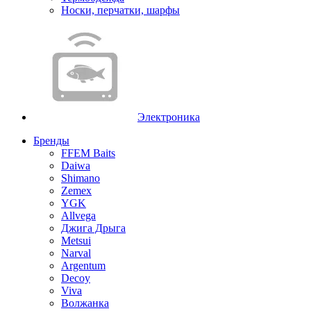
Носки, перчатки, шарфы
Электроника
Бренды
FFEM Baits
Daiwa
Shimano
Zemex
YGK
Allvega
Джига Дрыга
Metsui
Narval
Argentum
Decoy
Viva
Волжанка