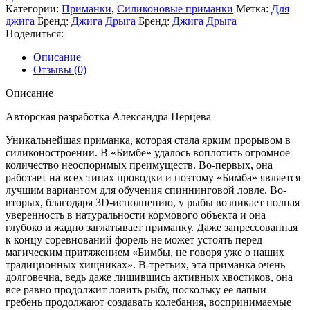
Категории:
Приманки
,
Силиконовые приманки
Метка:
Для
джига
Бренд:
Джига Дрыга
Бренд:
Джига Дрыга
Поделиться:
Описание
Отзывы (0)
Описание
Авторская разработка Александра Перцева
Уникальнейшая приманка, которая стала ярким прорывом в
силиконостроении. В «Бимбе» удалось воплотить огромное
количество неоспоримых преимуществ. Во-первых, она
работает на всех типах проводки и поэтому «Бимба» является
лучшим вариантом для обучения спиннинговой ловле. Во-
вторых, благодаря 3D-исполнению, у рыбы возникает полная
уверенность в натуральности кормового объекта и она
глубоко и жадно заглатывает приманку. Даже запрессованная
к концу соревнований форель не может устоять перед
магическим притяжением «Бимбы, не говоря уже о наших
традиционных хищниках». В-третьих, эта приманка очень
долговечна, ведь даже лишившись активных хвостиков, она
все равно продолжит ловить рыбу, поскольку ее лапыи
гребень продолжают создавать колебания, воспринимаемые