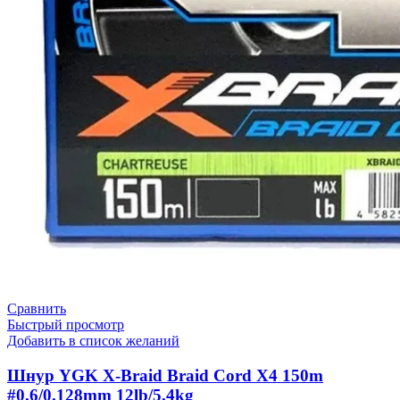
Сравнить
Быстрый просмотр
Добавить в список желаний
Шнур YGK X-Braid Braid Cord X4 150m
#0.6/0.128mm 12lb/5.4kg