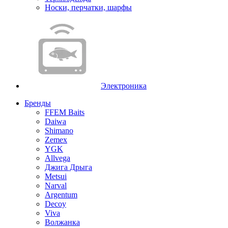
Носки, перчатки, шарфы
Электроника
Бренды
FFEM Baits
Daiwa
Shimano
Zemex
YGK
Allvega
Джига Дрыга
Metsui
Narval
Argentum
Decoy
Viva
Волжанка