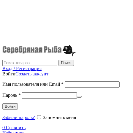
г.Донецк
+7 (949) 523-70-36
tel: +79495237036
Поиск
Вход / Регистрация
Войти
Создать аккаунт
Имя пользователя или Email
*
Пароль
*
Войти
Забыли пароль?
Запомнить меня
0
Сравнить
Избранное