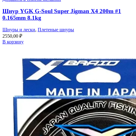
Шнур YGK G-Soul Super Jigman X4 200m #1
0.165mm 8.1kg
Шнуры и лески
,
Плетеные шнуры
2550,00
₽
В корзину