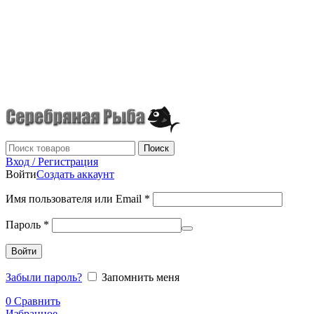
г.Донецк
+7 (949) 523-70-36
tel: +79495237036
Поиск
Вход / Регистрация
Войти
Создать аккаунт
Имя пользователя или Email
*
Пароль
*
Войти
Забыли пароль?
Запомнить меня
0
Сравнить
Избранное