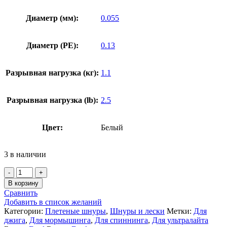
Диаметр (мм):
0.055
Диаметр (PE):
0.13
Разрывная нагрузка (кг):
1.1
Разрывная нагрузка (lb):
2.5
Цвет:
Белый
3 в наличии
В корзину
Сравнить
Добавить в список желаний
Категории:
Плетеные шнуры
,
Шнуры и лески
Метки:
Для
джига
,
Для мормышинга
,
Для спиннинга
,
Для ультралайта