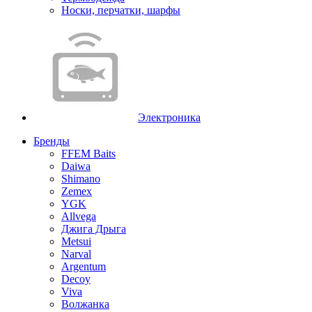
Носки, перчатки, шарфы
Электроника
Бренды
FFEM Baits
Daiwa
Shimano
Zemex
YGK
Allvega
Джига Дрыга
Metsui
Narval
Argentum
Decoy
Viva
Волжанка