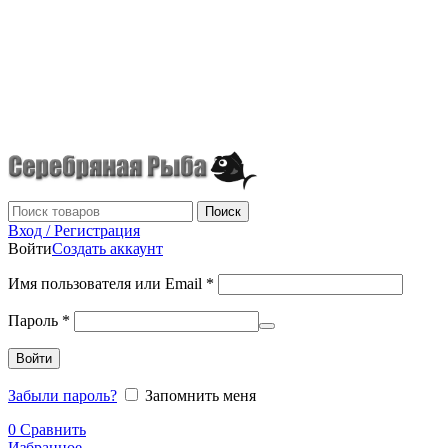
г.Донецк
+7 (949) 523-70-36
tel: +79495237036
Поиск
Вход / Регистрация
Войти
Создать аккаунт
Имя пользователя или Email
*
Пароль
*
Войти
Забыли пароль?
Запомнить меня
0
Сравнить
Избранное