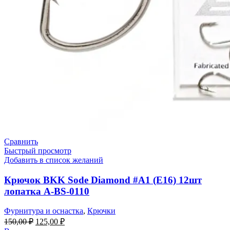
Сравнить
Быстрый просмотр
Добавить в список желаний
Крючок BKK Sode Diamond #A1 (E16) 12шт
лопатка A-BS-0110
Фурнитура и оснастка
,
Крючки
Первоначальная
Текущая
150,00
₽
125,00
₽
цена
цена: