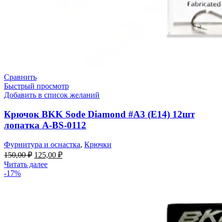
Сравнить
Быстрый просмотр
Добавить в список желаний
Крючок BKK Sode Diamond #A3 (E14) 12шт
лопатка A-BS-0112
Фурнитура и оснастка
,
Крючки
Первоначальная
Текущая
150,00
₽
125,00
₽
цена
цена:
Читать далее
составляла
125,00 ₽.
-17%
150,00 ₽.