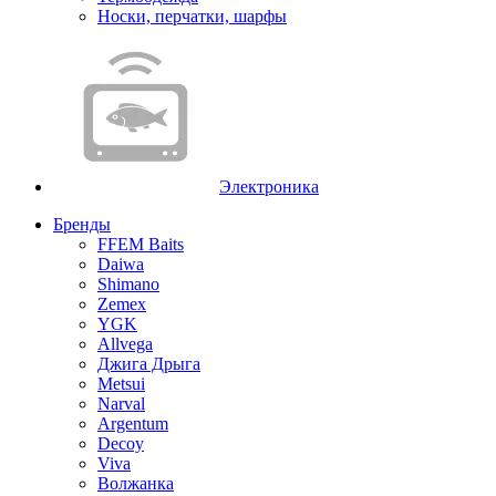
Носки, перчатки, шарфы
Электроника
Бренды
FFEM Baits
Daiwa
Shimano
Zemex
YGK
Allvega
Джига Дрыга
Metsui
Narval
Argentum
Decoy
Viva
Волжанка