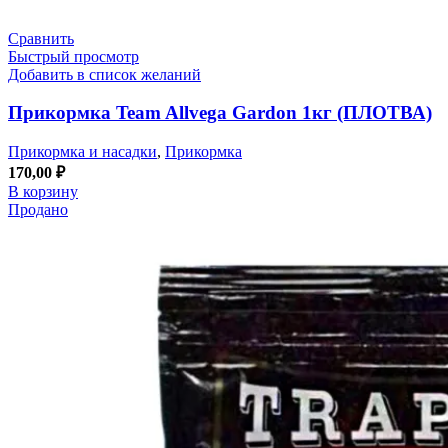
Сравнить
Быстрый просмотр
Добавить в список желаний
Прикормка Team Allvega Gardon 1кг (ПЛОТВА)
Прикормка и насадки
,
Прикормка
170,00
₽
В корзину
Продано