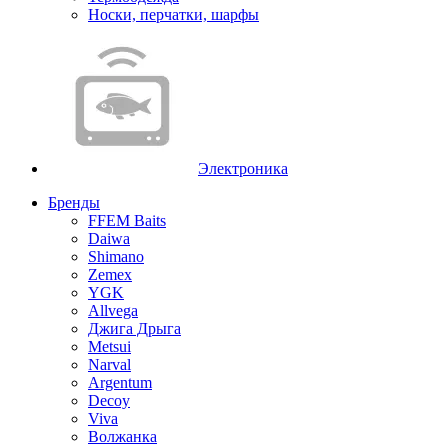
Носки, перчатки, шарфы
Электроника
Бренды
FFEM Baits
Daiwa
Shimano
Zemex
YGK
Allvega
Джига Дрыга
Metsui
Narval
Argentum
Decoy
Viva
Волжанка