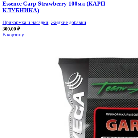
Essence Carp Strawberry 100мл (КАРП
КЛУБНИКА)
Прикормка и насадки
,
Жидкие добавки
300,00
₽
В корзину