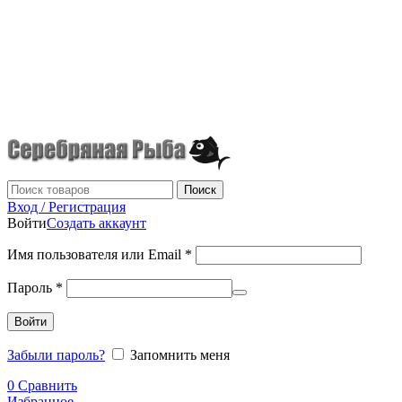
г.Донецк
+7 (949) 523-70-36
tel: +79495237036
Поиск
Вход / Регистрация
Войти
Создать аккаунт
Имя пользователя или Email
*
Пароль
*
Войти
Забыли пароль?
Запомнить меня
0
Сравнить
Избранное