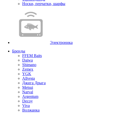
Носки, перчатки, шарфы
Электроника
Бренды
FFEM Baits
Daiwa
Shimano
Zemex
YGK
Allvega
Джига Дрыга
Metsui
Narval
Argentum
Decoy
Viva
Волжанка