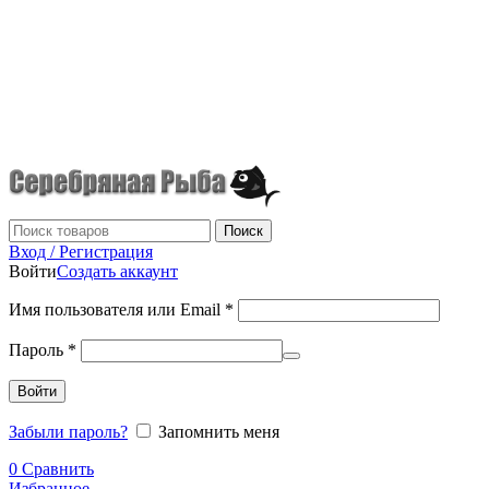
г.Донецк
+7 (949) 523-70-36
tel: +79495237036
Поиск
Вход / Регистрация
Войти
Создать аккаунт
Имя пользователя или Email
*
Пароль
*
Войти
Забыли пароль?
Запомнить меня
0
Сравнить
Избранное