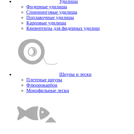
Удилища
Фидерные удилища
Спиннинговые удилища
Поплавочные удилища
Карповые удилища
Квивертипы для фидерных удилищ
Шнуры и лески
Плетеные шнуры
Флюорокарбон
Монофильные лески