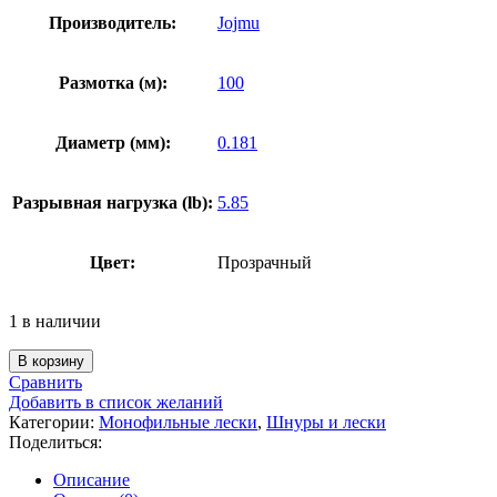
Производитель:
Jojmu
Размотка (м):
100
Диаметр (мм):
0.181
Разрывная нагрузка (lb):
5.85
Цвет:
Прозрачный
1 в наличии
Количество
В корзину
товара
Сравнить
Леска
Добавить в список желаний
Jojmu
Категории:
Монофильные лески
,
Шнуры и лески
Midzute
Поделиться:
0.181mm
100m
Описание