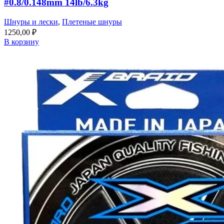
#0.8/0.148mm 14lb/6.3kg
Шнуры и лески
,
Плетеные шнуры
1250,00
₽
В корзину