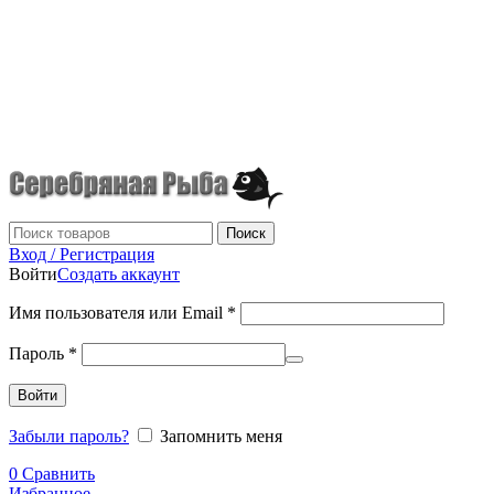
г.Донецк
+7 (949) 523-70-36
tel: +79495237036
Поиск
Вход / Регистрация
Войти
Создать аккаунт
Имя пользователя или Email
*
Пароль
*
Войти
Забыли пароль?
Запомнить меня
0
Сравнить
Избранное