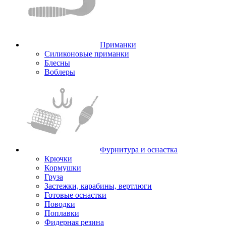
Приманки
Силиконовые приманки
Блесны
Воблеры
Фурнитура и оснастка
Крючки
Кормушки
Груза
Застежки, карабины, вертлюги
Готовые оснастки
Поводки
Поплавки
Фидерная резина