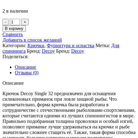
2 в наличии
Количество
товара
В корзину
Крючок
Сравнить
Decoy
Добавить в список желаний
Single
Категории:
Крючки
,
Фурнитура и оснастка
Метка:
Для
32
спиннинга
Бренд:
Decoy
Бренд:
Decoy
#10
Поделиться:
10шт
Описание
Отзывы (0)
Описание
Крючок Decoy Single 32 предназначен для оснащения
силиконовых приманок при ловле хищной рыбы. Что
примечательно, форма крючка была разработана в
сотрудничестве с отечественными рыболовами-спортсменами,
которые считаются одними из лучших спиннингистов в мире.
Правильно подобранная толщина проволоки и особый изгиб,
позволяют приманке лучше удерживаться на крючке и рыбе
значительно сложнее стащить её. Также, такая форма способна
выдержать большие нагрузки и меньше подвержена