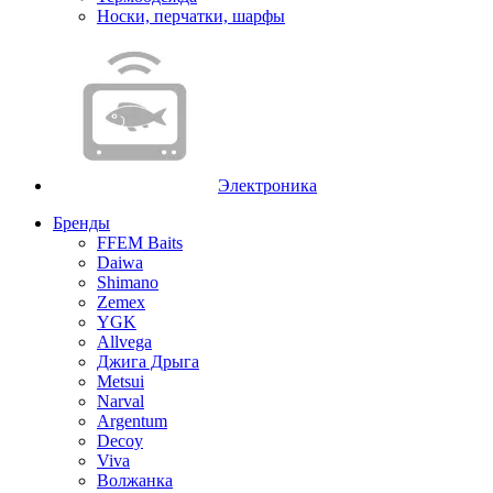
Носки, перчатки, шарфы
Электроника
Бренды
FFEM Baits
Daiwa
Shimano
Zemex
YGK
Allvega
Джига Дрыга
Metsui
Narval
Argentum
Decoy
Viva
Волжанка