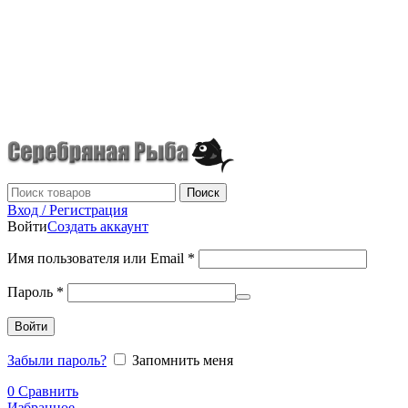
г.Донецк
+7 (949) 523-70-36
tel: +79495237036
Поиск
Вход / Регистрация
Войти
Создать аккаунт
Имя пользователя или Email
*
Пароль
*
Войти
Забыли пароль?
Запомнить меня
0
Сравнить
Избранное