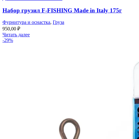
Набор грузил F-FISHING Made in Italy 175г
Фурнитура и оснастка
,
Груза
950,00
₽
Читать далее
-29%