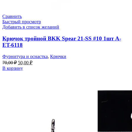
Сравнить
Быстрый просмотр
Добавить в список желаний
Крючок тройной BKK Spear 21-SS #10 1шт A-
ET-6118
Фурнитура и оснастка
,
Крючки
Первоначальная
Текущая
70,00
₽
50,00
₽
цена
цена:
В корзину
составляла
50,00 ₽.
70,00 ₽.