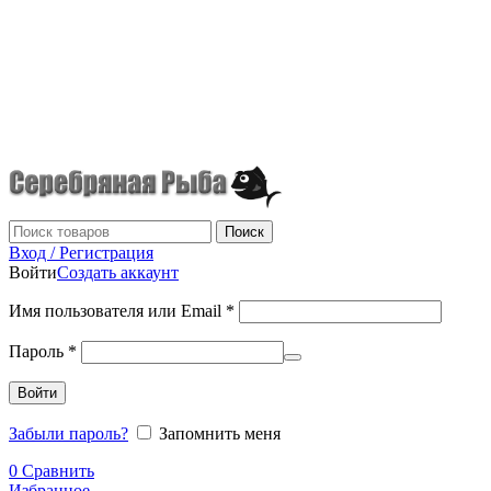
г.Донецк
+7 (949) 523-70-36
tel: +79495237036
Поиск
Вход / Регистрация
Войти
Создать аккаунт
Имя пользователя или Email
*
Пароль
*
Войти
Забыли пароль?
Запомнить меня
0
Сравнить
Избранное