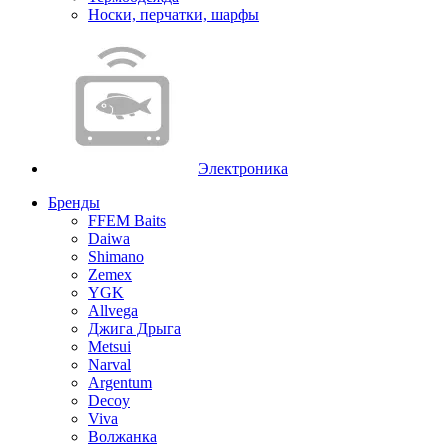
Носки, перчатки, шарфы
Электроника
Бренды
FFEM Baits
Daiwa
Shimano
Zemex
YGK
Allvega
Джига Дрыга
Metsui
Narval
Argentum
Decoy
Viva
Волжанка