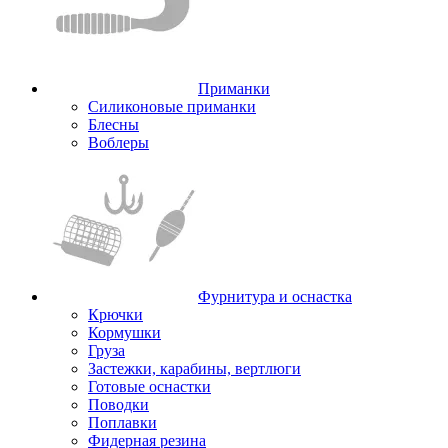
Приманки
Силиконовые приманки
Блесны
Воблеры
Фурнитура и оснастка
Крючки
Кормушки
Груза
Застежки, карабины, вертлюги
Готовые оснастки
Поводки
Поплавки
Фидерная резина