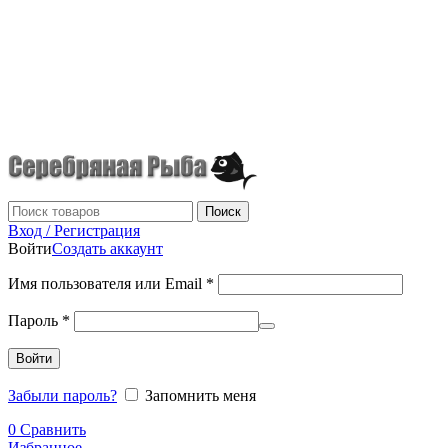
г.Донецк
+7 (949) 523-70-36
tel: +79495237036
Поиск
Вход / Регистрация
Войти
Создать аккаунт
Имя пользователя или Email
*
Пароль
*
Войти
Забыли пароль?
Запомнить меня
0
Сравнить
Избранное