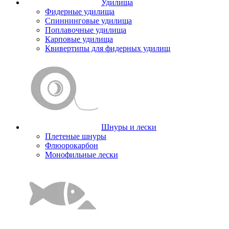
Удилища
Фидерные удилища
Спиннинговые удилища
Поплавочные удилища
Карповые удилища
Квивертипы для фидерных удилищ
Шнуры и лески
Плетеные шнуры
Флюорокарбон
Монофильные лески