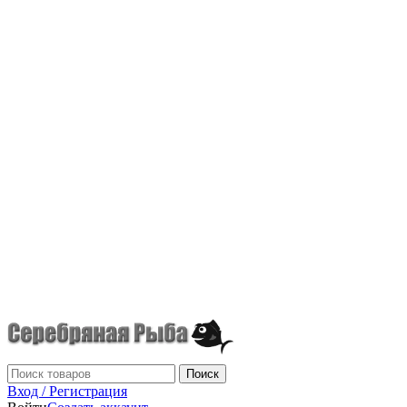
г.Донецк
+7 (949) 523-70-36
tel: +79495237036
Поиск
Вход / Регистрация