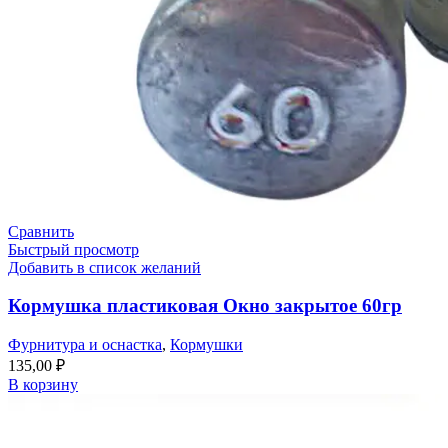
Сравнить
Быстрый просмотр
Добавить в список желаний
Кормушка пластиковая Окно закрытое 60гр
Фурнитура и оснастка
,
Кормушки
135,00
₽
В корзину