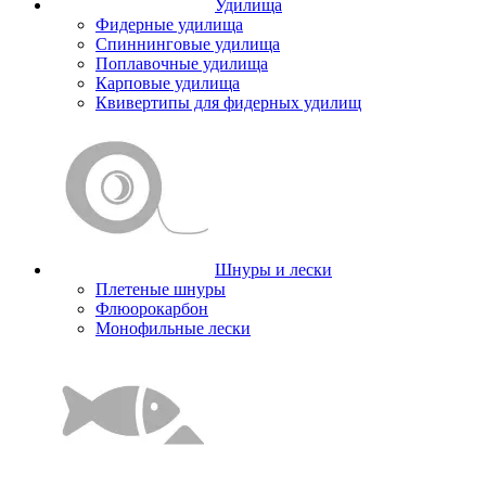
Удилища
Фидерные удилища
Спиннинговые удилища
Поплавочные удилища
Карповые удилища
Квивертипы для фидерных удилищ
Шнуры и лески
Плетеные шнуры
Флюорокарбон
Монофильные лески