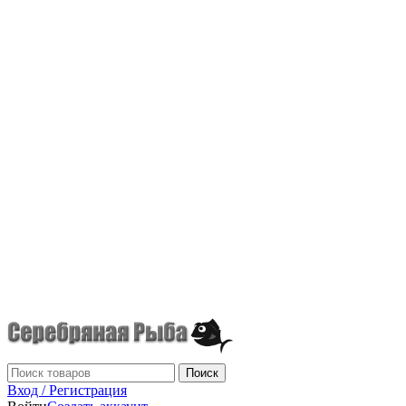
г.Донецк
+7 (949) 523-70-36
tel: +79495237036
Поиск
Вход / Регистрация