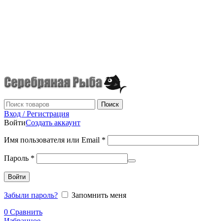
г.Донецк
+7 (949) 523-70-36
tel: +79495237036
Поиск
Вход / Регистрация
Войти
Создать аккаунт
Имя пользователя или Email
*
Пароль
*
Войти
Забыли пароль?
Запомнить меня
0
Сравнить
Избранное