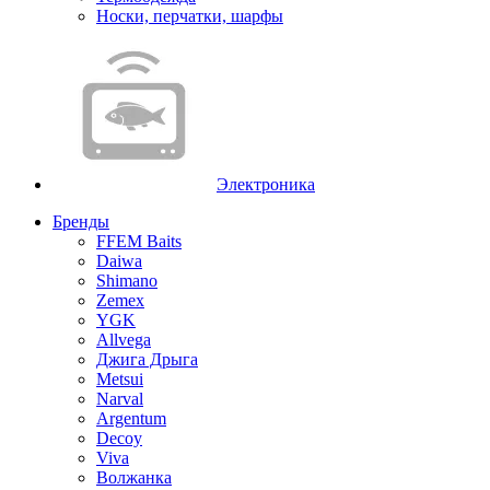
Носки, перчатки, шарфы
Электроника
Бренды
FFEM Baits
Daiwa
Shimano
Zemex
YGK
Allvega
Джига Дрыга
Metsui
Narval
Argentum
Decoy
Viva
Волжанка