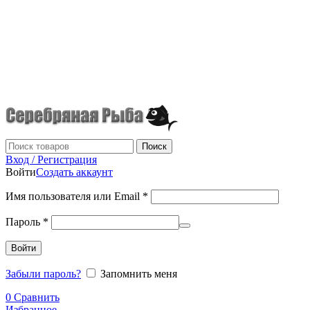
г.Донецк
+7 (949) 523-70-36
tel: +79495237036
Поиск
Вход / Регистрация
Войти
Создать аккаунт
Имя пользователя или Email
*
Пароль
*
Войти
Забыли пароль?
Запомнить меня
0
Сравнить
Избранное