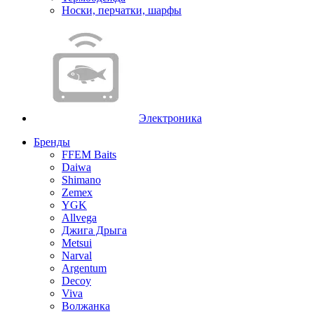
Носки, перчатки, шарфы
Электроника
Бренды
FFEM Baits
Daiwa
Shimano
Zemex
YGK
Allvega
Джига Дрыга
Metsui
Narval
Argentum
Decoy
Viva
Волжанка