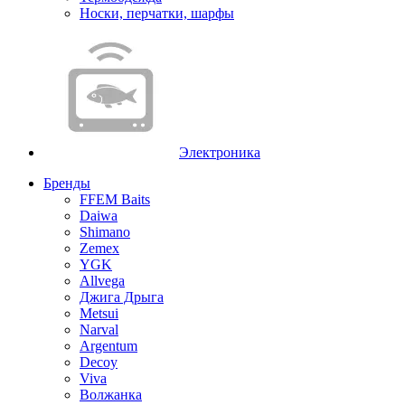
Носки, перчатки, шарфы
Электроника
Бренды
FFEM Baits
Daiwa
Shimano
Zemex
YGK
Allvega
Джига Дрыга
Metsui
Narval
Argentum
Decoy
Viva
Волжанка