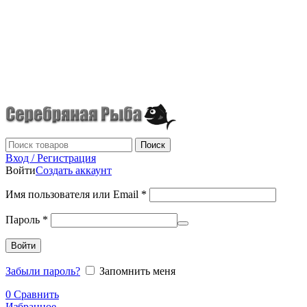
г.Донецк
+7 (949) 523-70-36
tel: +79495237036
Поиск
Вход / Регистрация
Войти
Создать аккаунт
Имя пользователя или Email
*
Пароль
*
Войти
Забыли пароль?
Запомнить меня
0
Сравнить
Избранное