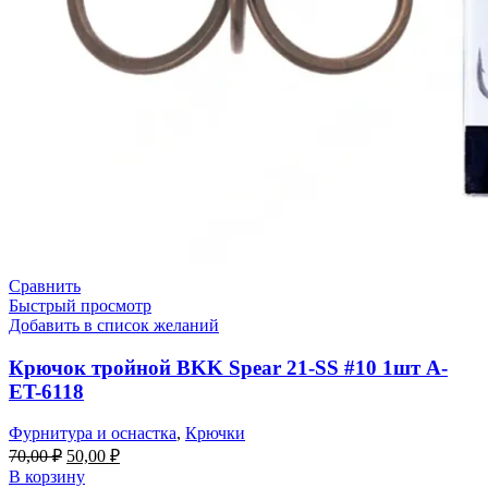
Сравнить
Быстрый просмотр
Добавить в список желаний
Крючок тройной BKK Spear 21-SS #10 1шт A-
ET-6118
Фурнитура и оснастка
,
Крючки
Первоначальная
Текущая
70,00
₽
50,00
₽
цена
цена:
В корзину