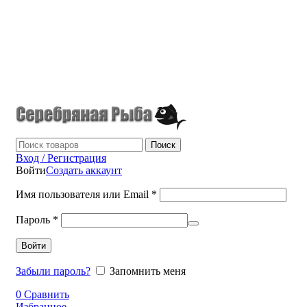
г.Донецк
+7 (949) 523-70-36
tel: +79495237036
Поиск
Вход / Регистрация
Войти
Создать аккаунт
Имя пользователя или Email
*
Пароль
*
Войти
Забыли пароль?
Запомнить меня
0
Сравнить
Избранное