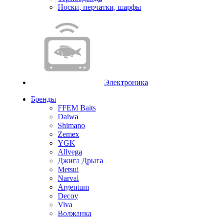
Носки, перчатки, шарфы
Электроника
Бренды
FFEM Baits
Daiwa
Shimano
Zemex
YGK
Allvega
Джига Дрыга
Metsui
Narval
Argentum
Decoy
Viva
Волжанка