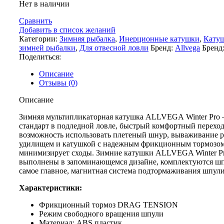
Нет в наличии
Сравнить
Добавить в список желаний
Категории:
Зимняя рыбалка
,
Инерционные катушки
,
Кату
зимней рыбалки
,
Для отвесной ловли
Бренд:
Allvega
Бренд
Поделиться:
Описание
Отзывы (0)
Описание
Зимняя мультипликаторная катушка ALLVEGA Winter Pro
стандарт в подледной ловле, быстрый комфортный переход
возможность использовать плетеный шнур, вываживание 
удилищем и катушкой с надежным фрикционным тормозо
минимизирует сходы. Зимние катушки ALLVEGA Winter P
выполнены в запоминающемся дизайне, комплектуются шп
самое главное, магнитная система подтормаживания шпули
Характеристики:
Фрикционный тормоз DRAG TENSION
Режим свободного вращения шпули
Материал: ABS пластик