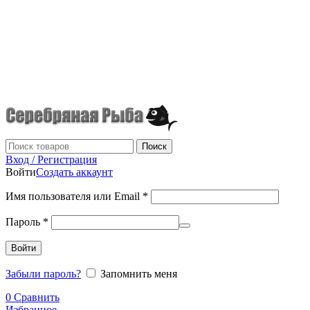
г.Донецк
+7 (949) 523-70-36
tel: +79495237036
Поиск
Вход / Регистрация
Войти
Создать аккаунт
Имя пользователя или Email
*
Пароль
*
Войти
Забыли пароль?
Запомнить меня
0
Сравнить
Избранное