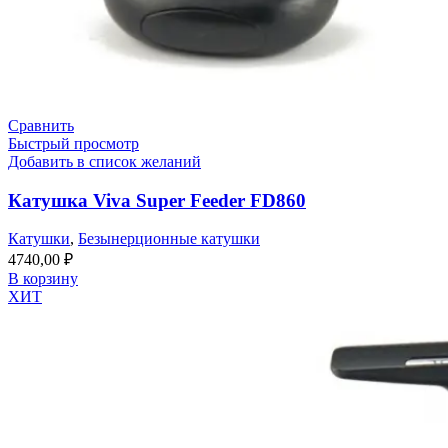
Сравнить
Быстрый просмотр
Добавить в список желаний
Катушка Viva Super Feeder FD860
Катушки
,
Безынерционные катушки
4740,00
₽
В корзину
ХИТ