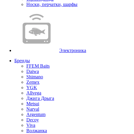
Носки, перчатки, шарфы
Электроника
Бренды
FFEM Baits
Daiwa
Shimano
Zemex
YGK
Allvega
Джига Дрыга
Metsui
Narval
Argentum
Decoy
Viva
Волжанка