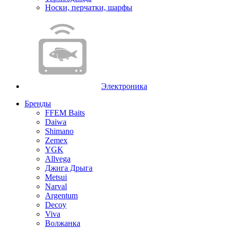
Носки, перчатки, шарфы
Электроника
Бренды
FFEM Baits
Daiwa
Shimano
Zemex
YGK
Allvega
Джига Дрыга
Metsui
Narval
Argentum
Decoy
Viva
Волжанка