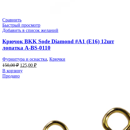
Сравнить
Быстрый просмотр
Добавить в список желаний
Крючок BKK Sode Diamond #A1 (E16) 12шт
лопатка A-BS-0110
Фурнитура и оснастка
,
Крючки
Первоначальная
Текущая
150,00
₽
125,00
₽
цена
цена:
В корзину
составляла
125,00 ₽.
Продано
150,00 ₽.