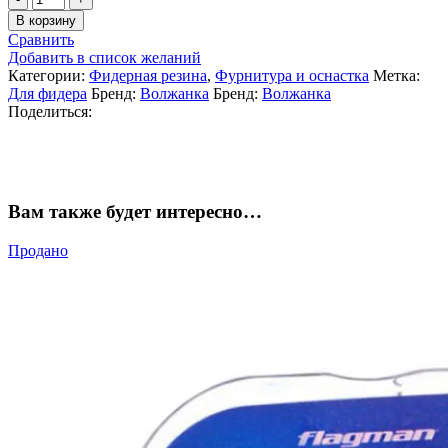
товара
В корзину
Фидерная
Сравнить
резина
Добавить в список желаний
Volzhanka
Категории:
Фидерная резина
,
Фурнитура и оснастка
Метка:
0.7м/5м
Для фидера
Бренд:
Волжанка
Бренд:
Волжанка
(feeder
Поделиться:
gum)
Вам также будет интересно…
Продано