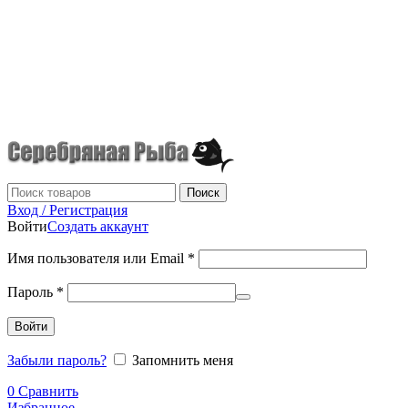
г.Донецк
+7 (949) 523-70-36
tel: +79495237036
Поиск
Вход / Регистрация
Войти
Создать аккаунт
Имя пользователя или Email
*
Пароль
*
Войти
Забыли пароль?
Запомнить меня
0
Сравнить
Избранное