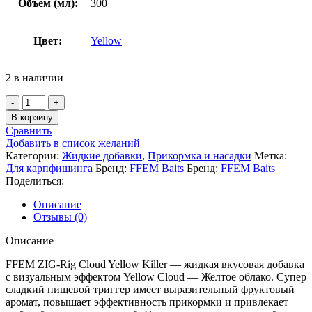
Объем (мл):
300
Цвет:
Yellow
2 в наличии
Количество
товара
В корзину
FFEM
Сравнить
ZIG-
Добавить в список желаний
Rig
Категории:
Жидкие добавки
,
Прикормка и насадки
Метка:
Cloud
Для карпфишинга
Бренд:
FFEM Baits
Бренд:
FFEM Baits
Yellow
Поделиться:
Killer
300ml
Описание
Отзывы (0)
Описание
FFEM ZIG-Rig Cloud Yellow Killer — жидкая вкусовая добавка
с визуальным эффектом Yellow Cloud — Желтое облако. Супер
сладкий пищевой триггер имеет выразительный фруктовый
аромат, повышает эффективность прикормки и привлекает