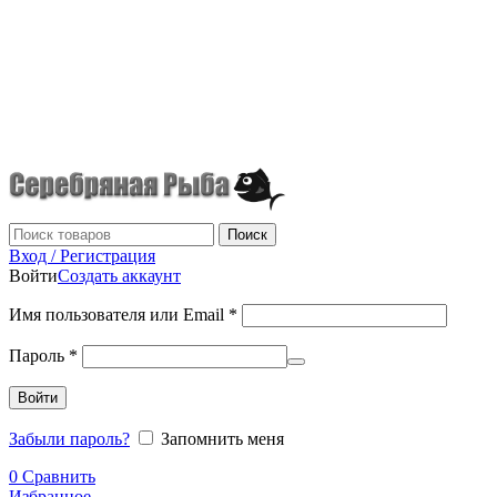
г.Донецк
+7 (949) 523-70-36
tel: +79495237036
Поиск
Вход / Регистрация
Войти
Создать аккаунт
Имя пользователя или Email
*
Пароль
*
Войти
Забыли пароль?
Запомнить меня
0
Сравнить
Избранное