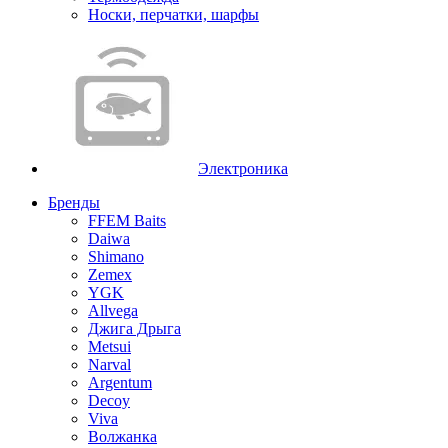
Носки, перчатки, шарфы
Электроника
Бренды
FFEM Baits
Daiwa
Shimano
Zemex
YGK
Allvega
Джига Дрыга
Metsui
Narval
Argentum
Decoy
Viva
Волжанка