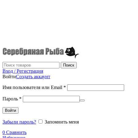
г.Донецк
+7 (949) 523-70-36
tel: +79495237036
Поиск
Вход / Регистрация
Войти
Создать аккаунт
Имя пользователя или Email
*
Пароль
*
Войти
Забыли пароль?
Запомнить меня
0
Сравнить
Избранное