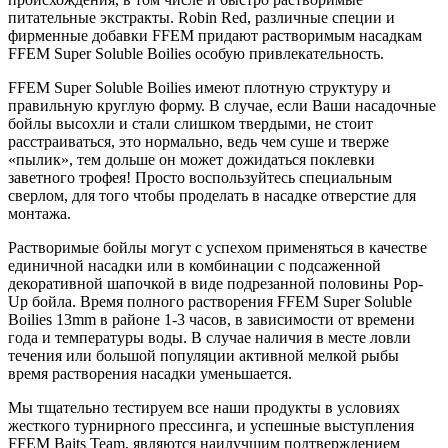
питательные экстракты. Robin Red, различные специи и
фирменные добавки FFEM придают растворимым насадкам
FFEM Super Soluble Boilies особую привлекательность.
FFEM Super Soluble Boilies имеют плотную структуру и
правильную круглую форму. В случае, если Ваши насадочные
бойлы высохли и стали слишком твердыми, не стоит
расстраиваться, это нормально, ведь чем суше и тверже
«пылик», тем дольше он может дожидаться поклевки
заветного трофея! Просто воспользуйтесь специальным
сверлом, для того чтобы проделать в насадке отверстие для
монтажа.
Растворимые бойлы могут с успехом применяться в качестве
единичной насадки или в комбинации с подсаженной
декоративной шапочкой в виде подрезанной половины Pop-
Up бойла. Время полного растворения FFEM Super Soluble
Boilies 13mm в районе 1-3 часов, в зависимости от времени
года и температуры воды. В случае наличия в месте ловли
течения или большой популяции активной мелкой рыбы
время растворения насадки уменьшается.
Мы тщательно тестируем все наши продукты в условиях
жесткого турнирного прессинга, и успешные выступления
FFEM Baits Team, являются наилучшим подтверждением