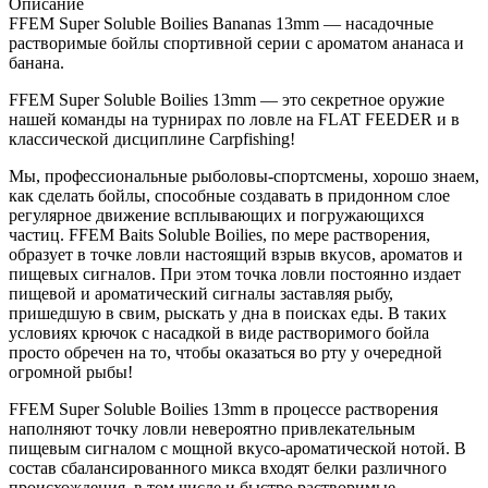
Описание
FFEM Super Soluble Boilies Bananas 13mm — насадочные
растворимые бойлы спортивной серии с ароматом ананаса и
банана.
FFEM Super Soluble Boilies 13mm — это секретное оружие
нашей команды на турнирах по ловле на FLAT FEEDER и в
классической дисциплине Carpfishing!
Мы, профессиональные рыболовы-спортсмены, хорошо знаем,
как сделать бойлы, способные создавать в придонном слое
регулярное движение всплывающих и погружающихся
частиц. FFEM Baits Soluble Boilies, по мере растворения,
образует в точке ловли настоящий взрыв вкусов, ароматов и
пищевых сигналов. При этом точка ловли постоянно издает
пищевой и ароматический сигналы заставляя рыбу,
пришедшую в свим, рыскать у дна в поисках еды. В таких
условиях крючок с насадкой в виде растворимого бойла
просто обречен на то, чтобы оказаться во рту у очередной
огромной рыбы!
FFEM Super Soluble Boilies 13mm в процессе растворения
наполняют точку ловли невероятно привлекательным
пищевым сигналом с мощной вкусо-ароматической нотой. В
состав сбалансированного микса входят белки различного
происхождения, в том числе и быстро растворимые