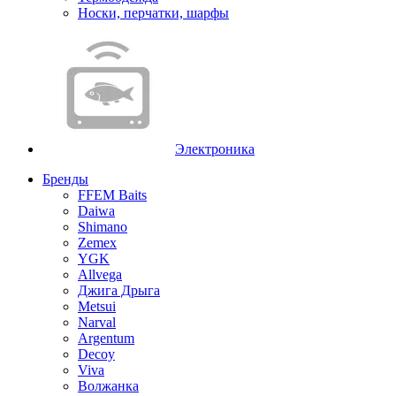
Носки, перчатки, шарфы
Электроника
Бренды
FFEM Baits
Daiwa
Shimano
Zemex
YGK
Allvega
Джига Дрыга
Metsui
Narval
Argentum
Decoy
Viva
Волжанка