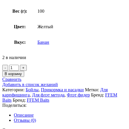
Вес (г):
100
Цвет:
Желтый
Вкус:
Банан
2 в наличии
В корзину
Сравнить
Добавить в список желаний
Категории:
Бойлы
,
Прикормка и насадки
Метки:
Для
карпфишинга
,
Для флэт метода
,
Флэт фидер
Бренд:
FFEM
Baits
Бренд:
FFEM Baits
Поделиться:
Описание
Отзывы (0)