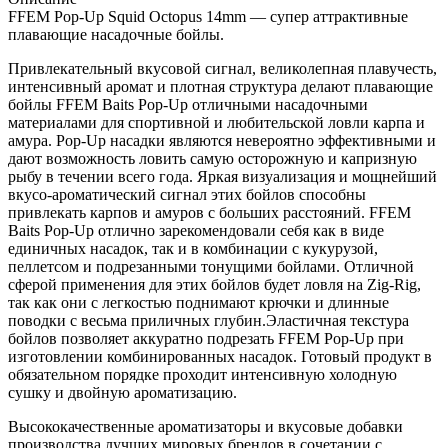
FFEM Pop-Up Squid Octopus 14mm — супер аттрактивные
плавающие насадочные бойлы.
Привлекательный вкусовой сигнал, великолепная плавучесть,
интенсивный аромат и плотная структура делают плавающие
бойлы FFEM Baits Pop-Up отличными насадочными
материалами для спортивной и любительской ловли карпа и
амура. Pop-Up насадки являются невероятно эффективными и
дают возможность ловить самую осторожную и капризную
рыбу в течении всего года. Яркая визуализация и мощнейший
вкусо-ароматический сигнал этих бойлов способны
привлекать карпов и амуров с больших расстояний. FFEM
Baits Pop-Up отлично зарекомендовали себя как в виде
единичных насадок, так и в комбинации с кукурузой,
пеллетсом и подрезанными тонущими бойлами. Отличной
сферой применения для этих бойлов будет ловля на Zig-Rig,
так как они с легкостью поднимают крючки и длинные
поводки с весьма приличных глубин.Эластичная текстура
бойлов позволяет аккуратно подрезать FFEM Pop-Up при
изготовлении комбинированных насадок. Готовый продукт в
обязательном порядке проходит интенсивную холодную
сушку и двойную ароматизацию.
Высококачественные ароматизаторы и вкусовые добавки
производства лучших мировых брендов в сочетании с