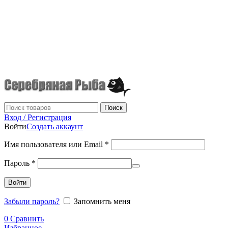
г.Донецк
+7 (949) 523-70-36
tel: +79495237036
Поиск
Вход / Регистрация
Войти
Создать аккаунт
Имя пользователя или Email
*
Пароль
*
Войти
Забыли пароль?
Запомнить меня
0
Сравнить
Избранное