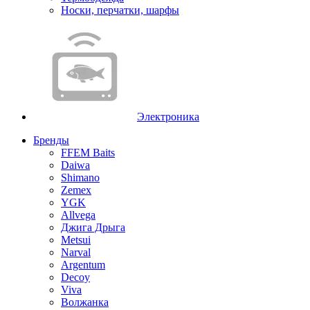
Носки, перчатки, шарфы
Электроника
Бренды
FFEM Baits
Daiwa
Shimano
Zemex
YGK
Allvega
Джига Дрыга
Metsui
Narval
Argentum
Decoy
Viva
Волжанка