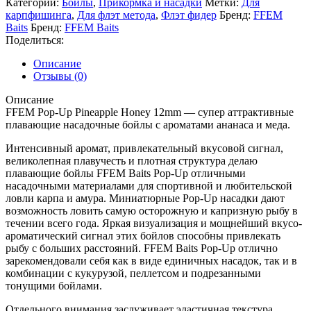
Категории:
Бойлы
,
Прикормка и насадки
Метки:
Для
карпфишинга
,
Для флэт метода
,
Флэт фидер
Бренд:
FFEM
Baits
Бренд:
FFEM Baits
Поделиться:
Описание
Отзывы (0)
Описание
FFEM Pop-Up Pineapple Honey 12mm — супер аттрактивные
плавающие насадочные бойлы с ароматами ананаса и меда.
Интенсивный аромат, привлекательный вкусовой сигнал,
великолепная плавучесть и плотная структура делаю
плавающие бойлы FFEM Baits Pop-Up отличными
насадочными материалами для спортивной и любительской
ловли карпа и амура. Миниатюрные Pop-Up насадки дают
возможность ловить самую осторожную и капризную рыбу в
течении всего года. Яркая визуализация и мощнейший вкусо-
ароматический сигнал этих бойлов способны привлекать
рыбу с больших расстояний. FFEM Baits Pop-Up отлично
зарекомендовали себя как в виде единичных насадок, так и в
комбинации с кукурузой, пеллетсом и подрезанными
тонущими бойлами.
Отдельного внимания заслуживает эластичная текстура