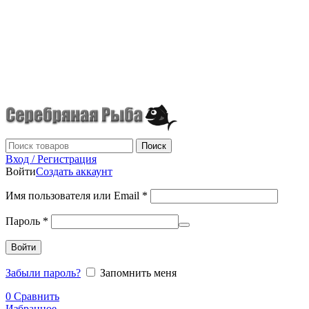
г.Донецк
+7 (949) 523-70-36
tel: +79495237036
Поиск
Вход / Регистрация
Войти
Создать аккаунт
Имя пользователя или Email
*
Пароль
*
Войти
Забыли пароль?
Запомнить меня
0
Сравнить
Избранное