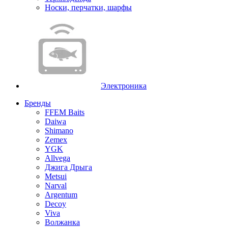
Носки, перчатки, шарфы
Электроника
Бренды
FFEM Baits
Daiwa
Shimano
Zemex
YGK
Allvega
Джига Дрыга
Metsui
Narval
Argentum
Decoy
Viva
Волжанка