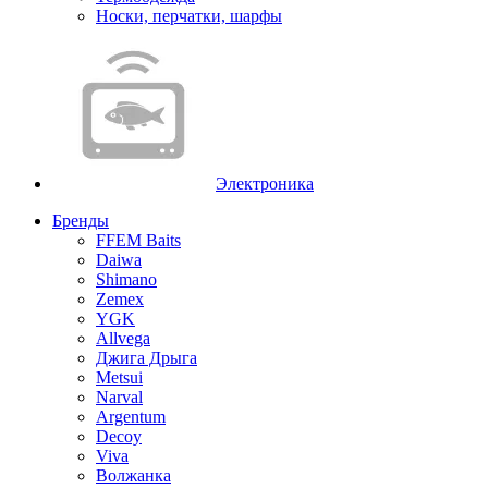
Носки, перчатки, шарфы
Электроника
Бренды
FFEM Baits
Daiwa
Shimano
Zemex
YGK
Allvega
Джига Дрыга
Metsui
Narval
Argentum
Decoy
Viva
Волжанка