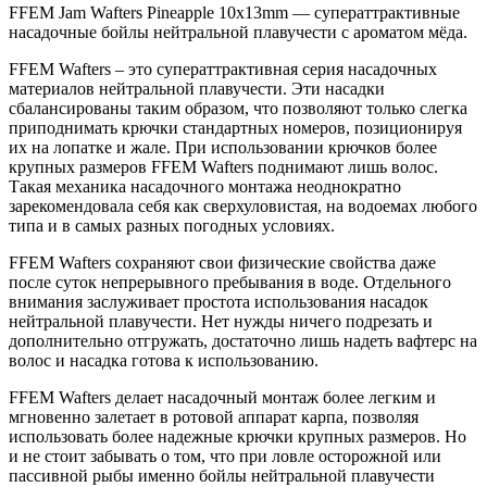
FFEM
Jam
Wafters
Pineapple
10
x
13
mm
— суператтрактивные
насадочные бойлы нейтральной плавучести с ароматом мёда.
FFEM
Wafters
– это суператтрактивная серия насадочных
материалов нейтральной плавучести. Эти насадки
сбалансированы таким образом, что позволяют только слегка
приподнимать крючки стандартных номеров, позиционируя
их на лопатке и жале. При использовании крючков более
крупных размеров
FFEM
Wafters
поднимают лишь волос.
Такая механика насадочного монтажа неоднократно
зарекомендовала себя как сверхуловистая, на водоемах любого
типа и в самых разных погодных условиях.
FFEM
Wafters
сохраняют свои физические свойства даже
после суток непрерывного пребывания в воде. Отдельного
внимания заслуживает простота использования насадок
нейтральной плавучести. Нет нужды ничего подрезать и
дополнительно отгружать, достаточно лишь надеть вафтерс на
волос и насадка готова к использованию.
FFEM
Wafters
делает насадочный монтаж более легким и
мгновенно залетает в ротовой аппарат карпа, позволяя
использовать более надежные крючки крупных размеров. Но
и не стоит забывать о том, что при ловле осторожной или
пассивной рыбы именно бойлы нейтральной плавучести