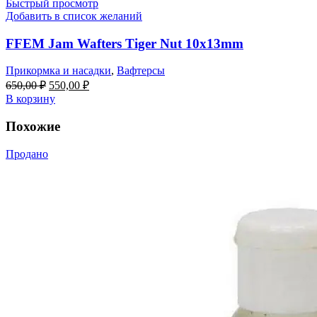
Быстрый просмотр
Добавить в список желаний
FFEM Jam Wafters Tiger Nut 10x13mm
Прикормка и насадки
,
Вафтерсы
Первоначальная
Текущая
650,00
₽
550,00
₽
цена
цена:
В корзину
составляла
550,00 ₽.
650,00 ₽.
Похожие
Продано