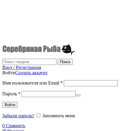
г.Донецк
+7 (949) 523-70-36
tel: +79495237036
Поиск
Вход / Регистрация
Войти
Создать аккаунт
Имя пользователя или Email
*
Пароль
*
Войти
Забыли пароль?
Запомнить меня
0
Сравнить
Избранное