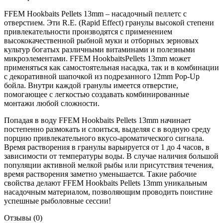
FFEM Hookbaits Pellets 13mm – насадочный пеллетс с
отверстием. Эти R.E. (Rapid Effect) гранулы высокой степени
привлекательности производятся с применением
высококачественной рыбной муки и отборных зерновых
культур богатых различными витаминами и полезными
микроэлементами. FFEM HookbaitsPellets 13mm может
применяться как самостоятельная насадка, так и в комбинации
с декоративной шапочкой из подрезанного 12mm Pop-Up
бойла. Внутри каждой гранулы имеется отверстие,
помогающее с легкостью создавать комбинированные
монтажи любой сложности.
Попадая в воду FFEM Hookbaits Pellets 13mm начинает
постепенно размокать и слоиться, выделяя с в водную среду
порцию привлекательного вкусо-ароматического сигнала.
Время растворения в гранулы варьируется от 1 до 4 часов, в
зависимости от температуры воды. В случае наличия большой
популяции активной мелкой рыбы или присутствия течения,
время растворения заметно уменьшается. Такие рабочие
свойства делают FFEM Hookbaits Pellets 13mm уникальным
насадочным материалом, позволяющим проводить поистине
успешные рыболовные сессии!
Отзывы (0)