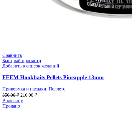
Сравнить
Быстрый просмотр
Добавить в список желаний
FFEM Hookbaits Pellets Pineapple 13mm
Прикормка и насадки
,
Пеллетс
Первоначальная
Текущая
350,00
₽
210,00
₽
цена
цена:
В корзину
составляла
210,00 ₽.
Продано
350,00 ₽.