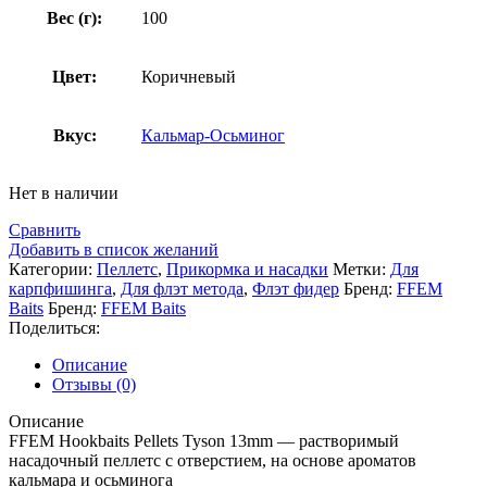
Вес (г):
100
Цвет:
Коричневый
Вкус:
Кальмар-Осьминог
Нет в наличии
Сравнить
Добавить в список желаний
Категории:
Пеллетс
,
Прикормка и насадки
Метки:
Для
карпфишинга
,
Для флэт метода
,
Флэт фидер
Бренд:
FFEM
Baits
Бренд:
FFEM Baits
Поделиться:
Описание
Отзывы (0)
Описание
FFEM Hookbaits Pellets Tyson 13mm — растворимый
насадочный пеллетс с отверстием, на основе ароматов
кальмара и осьминога