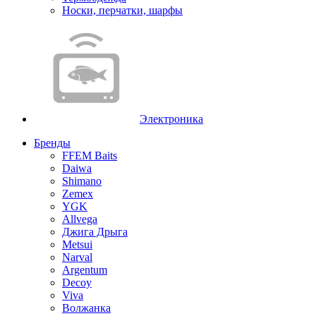
Носки, перчатки, шарфы
Электроника
Бренды
FFEM Baits
Daiwa
Shimano
Zemex
YGK
Allvega
Джига Дрыга
Metsui
Narval
Argentum
Decoy
Viva
Волжанка