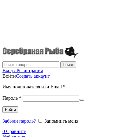
г.Донецк
+7 (949) 523-70-36
tel: +79495237036
Поиск
Вход / Регистрация
Войти
Создать аккаунт
Имя пользователя или Email
*
Пароль
*
Войти
Забыли пароль?
Запомнить меня
0
Сравнить
Избранное