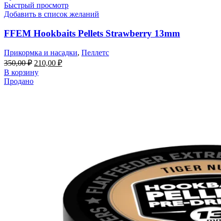
Быстрый просмотр
Добавить в список желаний
FFEM Hookbaits Pellets Strawberry 13mm
Прикормка и насадки
,
Пеллетс
Первоначальная
Текущая
350,00
₽
210,00
₽
цена
цена:
В корзину
составляла
210,00 ₽.
Продано
350,00 ₽.