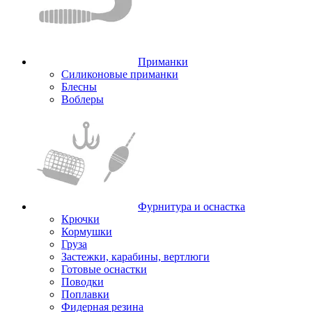
Приманки
Силиконовые приманки
Блесны
Воблеры
Фурнитура и оснастка
Крючки
Кормушки
Груза
Застежки, карабины, вертлюги
Готовые оснастки
Поводки
Поплавки
Фидерная резина