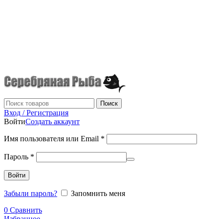
г.Донецк
+7 (949) 523-70-36
tel: +79495237036
Поиск
Вход / Регистрация
Войти
Создать аккаунт
Имя пользователя или Email
*
Пароль
*
Войти
Забыли пароль?
Запомнить меня
0
Сравнить
Избранное